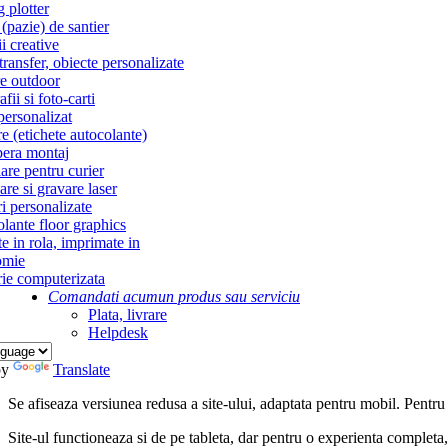
g plotter
(pazie) de santier
i creative
ransfer, obiecte personalizate
re outdoor
fii si foto-carti
personalizat
re (etichete autocolante)
era montaj
re pentru curier
re si gravare laser
i personalizate
lante floor graphics
te in rola, imprimate in
omie
ie computerizata
Comandati acum
un produs sau serviciu
Plata, livrare
Helpdesk
by
Translate
Se afiseaza versiunea redusa a site-ului, adaptata pentru mobil. Pentru
Site-ul functioneaza si de pe tableta, dar pentru o experienta complet