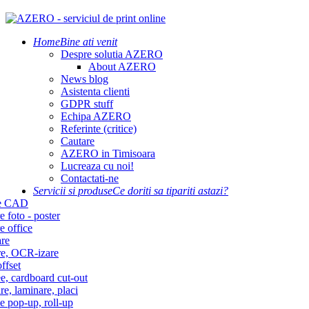
Home
Bine ati venit
Despre solutia AZERO
About AZERO
News blog
Asistenta clienti
GDPR stuff
Echipa AZERO
Referinte (critice)
Cautare
AZERO in Timisoara
Lucreaza cu noi!
Contactati-ne
Servicii si produse
Ce doriti sa tipariti astazi?
re CAD
e foto - poster
e office
re
re, OCR-izare
ffset
e, cardboard cut-out
re, laminare, placi
e pop-up, roll-up