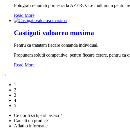
Fotografi renumiti printeaza la AZERO. Le multumim pentru as
Read More
Castigati valoarea maxima
Pentru ca tratatam fiecare comanda individual.
Propunem solutii competitive, pentru fiecare cerere, pentru ca ori
Read More
›
‹
1
2
3
4
5
Ce doriti sa tipariti astazi ?
Cautati un produs?
Aflati o informatie