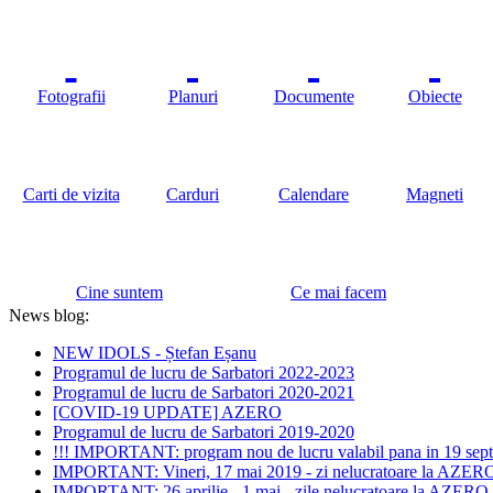
Fotografii
Planuri
Documente
Obiecte
Carti de vizita
Carduri
Calendare
Magneti
Cine suntem
Ce mai facem
News blog:
NEW IDOLS - Ștefan Eșanu
Programul de lucru de Sarbatori 2022-2023
Programul de lucru de Sarbatori 2020-2021
[COVID-19 UPDATE] AZERO
Programul de lucru de Sarbatori 2019-2020
!!! IMPORTANT: program nou de lucru valabil pana in 19 sept
IMPORTANT: Vineri, 17 mai 2019 - zi nelucratoare la AZER
IMPORTANT: 26 aprilie - 1 mai - zile nelucratoare la AZERO