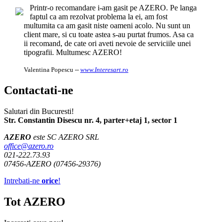
Printr-o recomandare i-am gasit pe AZERO. Pe langa
faptul ca am rezolvat problema la ei, am fost
multumita ca am gasit niste oameni acolo. Nu sunt un
client mare, si cu toate astea s-au purtat frumos. Asa ca
ii recomand, de cate ori aveti nevoie de serviciile unei
tipografii. Multumesc AZERO!
Valentina Popescu
--
www.Interesart.ro
Contactati-ne
Salutari din Bucuresti!
Str. Constantin Disescu nr. 4, parter+etaj 1, sector 1
AZERO
este SC AZERO SRL
office@azero.ro
021-222.73.93
07456-AZERO (07456-29376)
Intrebati-ne
orice
!
Tot AZERO