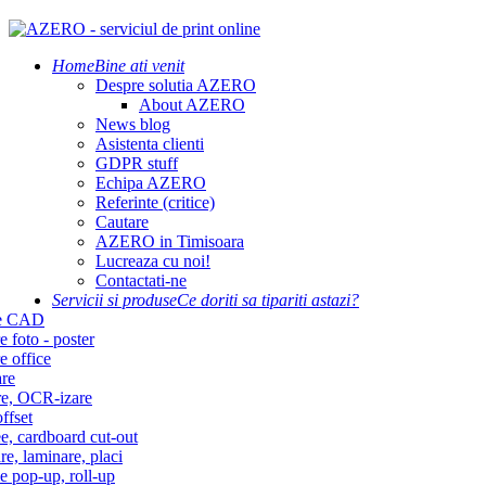
Home
Bine ati venit
Despre solutia AZERO
About AZERO
News blog
Asistenta clienti
GDPR stuff
Echipa AZERO
Referinte (critice)
Cautare
AZERO in Timisoara
Lucreaza cu noi!
Contactati-ne
Servicii si produse
Ce doriti sa tipariti astazi?
re CAD
e foto - poster
e office
re
re, OCR-izare
ffset
e, cardboard cut-out
re, laminare, placi
e pop-up, roll-up