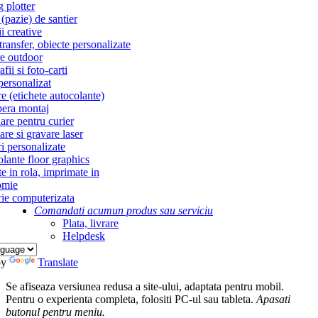
g plotter
(pazie) de santier
i creative
ransfer, obiecte personalizate
re outdoor
fii si foto-carti
personalizat
re (etichete autocolante)
era montaj
re pentru curier
re si gravare laser
i personalizate
lante floor graphics
te in rola, imprimate in
omie
ie computerizata
Comandati acum
un produs sau serviciu
Plata, livrare
Helpdesk
by
Translate
Se afiseaza versiunea redusa a site-ului, adaptata pentru mobil.
Pentru o experienta completa, folositi PC-ul sau tableta.
Apasati
butonul
pentru meniu.