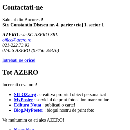
Contactati-ne
Salutari din Bucuresti!
Str. Constantin Disescu nr. 4, parter+etaj 1, sector 1
AZERO
este SC AZERO SRL
office@azero.ro
021-222.73.93
07456-AZERO (07456-29376)
Intrebati-ne
orice
!
Tot AZERO
Incercati ceva nou!
SILOZ.org
: creati-va propriul obiect personalizat
MyPoster
: serviciul de print foto si inramare online
Editura Noua
: publicati o carte!
Blog.MyPoster
: blogul nostru de print foto
Va multumim ca ati ales AZERO!
News blog