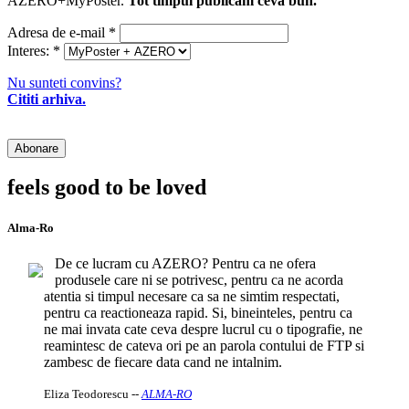
AZERO+MyPoster.
Tot timpul publicam ceva bun.
Adresa de e-mail
*
Interes:
*
Nu sunteti convins?
Cititi arhiva.
feels good to be loved
Alma-Ro
De ce lucram cu AZERO? Pentru ca ne ofera
produsele care ni se potrivesc, pentru ca ne acorda
atentia si timpul necesare ca sa ne simtim respectati,
pentru ca reactioneaza rapid. Si, bineinteles, pentru ca
ne mai invata cate ceva despre lucrul cu o tipografie, ne
reamintesc de cateva ori pe an parola contului de FTP si
zambesc de fiecare data cand ne intalnim.
Eliza Teodorescu
--
ALMA-RO