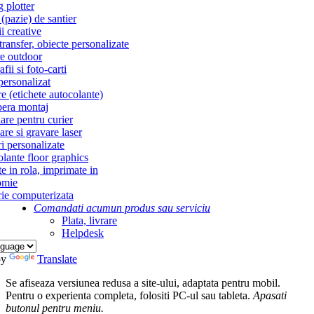
g plotter
(pazie) de santier
i creative
ransfer, obiecte personalizate
re outdoor
fii si foto-carti
personalizat
re (etichete autocolante)
era montaj
re pentru curier
re si gravare laser
i personalizate
lante floor graphics
te in rola, imprimate in
omie
ie computerizata
Comandati acum
un produs sau serviciu
Plata, livrare
Helpdesk
by
Translate
Se afiseaza versiunea redusa a site-ului, adaptata pentru mobil.
Pentru o experienta completa, folositi PC-ul sau tableta.
Apasati
butonul
pentru meniu.