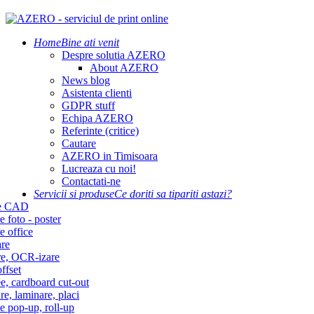
Home
Bine ati venit
Despre solutia AZERO
About AZERO
News blog
Asistenta clienti
GDPR stuff
Echipa AZERO
Referinte (critice)
Cautare
AZERO in Timisoara
Lucreaza cu noi!
Contactati-ne
Servicii si produse
Ce doriti sa tipariti astazi?
re CAD
e foto - poster
e office
re
re, OCR-izare
ffset
e, cardboard cut-out
re, laminare, placi
e pop-up, roll-up