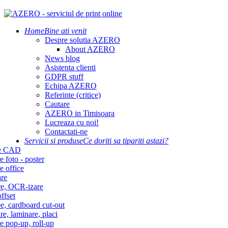
Home
Bine ati venit
Despre solutia AZERO
About AZERO
News blog
Asistenta clienti
GDPR stuff
Echipa AZERO
Referinte (critice)
Cautare
AZERO in Timisoara
Lucreaza cu noi!
Contactati-ne
Servicii si produse
Ce doriti sa tipariti astazi?
re CAD
e foto - poster
e office
re
re, OCR-izare
ffset
e, cardboard cut-out
re, laminare, placi
e pop-up, roll-up