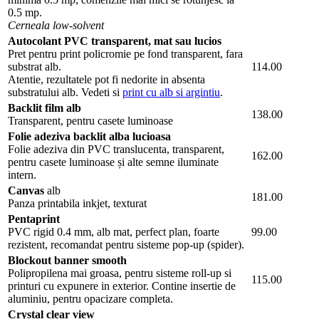
0.5 mp.
Cerneala low-solvent
Autocolant PVC transparent, mat sau lucios
Pret pentru print policromie pe fond transparent, fara
substrat alb.
114.00
Atentie, rezultatele pot fi nedorite in absenta
substratului alb. Vedeti si
print cu alb si argintiu
.
Backlit film alb
138.00
Transparent, pentru casete luminoase
Folie adeziva backlit alba lucioasa
Folie adeziva din PVC translucenta, transparent,
162.00
pentru casete luminoase și alte semne iluminate
intern.
Canvas
alb
181.00
Panza printabila inkjet, texturat
Pentaprint
PVC rigid 0.4 mm, alb mat, perfect plan, foarte
99.00
rezistent, recomandat pentru sisteme pop-up (spider).
Blockout banner smooth
Polipropilena mai groasa, pentru sisteme roll-up si
115.00
printuri cu expunere in exterior. Contine insertie de
aluminiu, pentru opacizare completa.
Crystal clear view