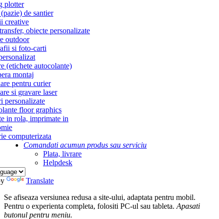
g plotter
(pazie) de santier
i creative
ransfer, obiecte personalizate
re outdoor
fii si foto-carti
personalizat
re (etichete autocolante)
era montaj
re pentru curier
re si gravare laser
i personalizate
lante floor graphics
te in rola, imprimate in
omie
ie computerizata
Comandati acum
un produs sau serviciu
Plata, livrare
Helpdesk
by
Translate
Se afiseaza versiunea redusa a site-ului, adaptata pentru mobil.
Pentru o experienta completa, folositi PC-ul sau tableta.
Apasati
butonul
pentru meniu.