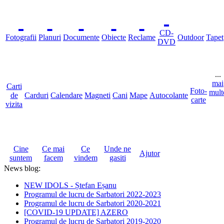
CD-
Fotografii
Planuri
Documente
Obiecte
Reclame
Outdoor
Tapet
DVD
...
mai
Carti
Foto-
mult
de
Carduri
Calendare
Magneti
Cani
Mape
Autocolante
carte
vizita
Cine
Ce mai
Ce
Unde ne
Ajutor
suntem
facem
vindem
gasiti
News blog:
NEW IDOLS - Ștefan Eșanu
Programul de lucru de Sarbatori 2022-2023
Programul de lucru de Sarbatori 2020-2021
[COVID-19 UPDATE] AZERO
Programul de lucru de Sarbatori 2019-2020