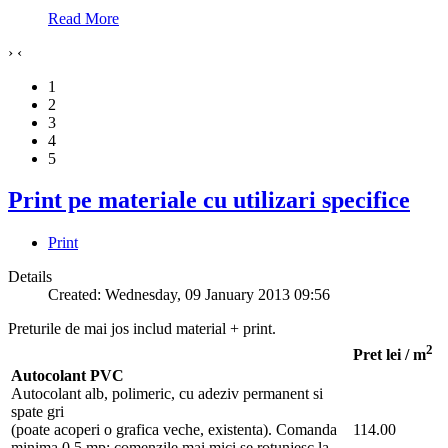
Read More
›
‹
1
2
3
4
5
Print pe materiale cu utilizari specifice
Print
Details
Created: Wednesday, 09 January 2013 09:56
Preturile de mai jos includ material + print.
2
Pret lei / m
Autocolant PVC
Autocolant alb, polimeric, cu adeziv permanent si
spate gri
(poate acoperi o grafica veche, existenta). Comanda
114.00
minima 0.5 mp; comenzile mai mici se rotunjesc la