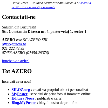
Horia Girbea
-- Uniunea Scriitorilor din Romania /
Asociatia
Scriitorilor Bucuresti, Presedinte
Contactati-ne
Salutari din Bucuresti!
Str. Constantin Disescu nr. 4, parter+etaj 1, sector 1
AZERO
este SC AZERO SRL
office@azero.ro
021-222.73.93
07456-AZERO (07456-29376)
Intrebati-ne
orice
!
Tot AZERO
Incercati ceva nou!
SILOZ.org
: creati-va propriul obiect personalizat
MyPoster
: serviciul de print foto si inramare online
Editura Noua
: publicati o carte!
Blog.MyPoster
: blogul nostru de print foto