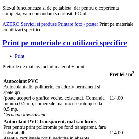
Site-ul functioneaza si de pe tableta, dar pentru o experienta
completa, va recomandam sa folositi PC-ul.
AZERO
Servicii si produse
Printare foto - poster
Print pe materiale
cu utilizari specifice
Print pe materiale cu utilizari specifice
Print
Preturile de mai jos includ material + print.
2
Pret lei / m
Autocolant PVC
Autocolant alb, polimeric, cu adeziv permanent si
spate gri
(poate acoperi o grafica veche, existenta). Comanda
114.00
minima 0.5 mp; comenzile mai mici se rotunjesc la
0.5 mp.
Cerneala low-solvent
Autocolant PVC transparent, mat sau lucios
Pret pentru print policromie pe fond transparent, fara
substrat alb.
114.00
Atentie, rezultatele pot fi nedorite in absenta