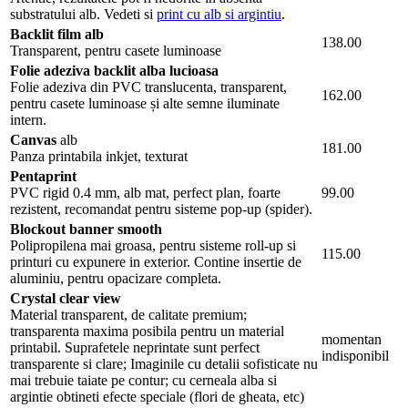
substratului alb. Vedeti si
print cu alb si argintiu
.
Backlit film alb
138.00
Transparent, pentru casete luminoase
Folie adeziva backlit alba lucioasa
Folie adeziva din PVC translucenta, transparent,
162.00
pentru casete luminoase și alte semne iluminate
intern.
Canvas
alb
181.00
Panza printabila inkjet, texturat
Pentaprint
PVC rigid 0.4 mm, alb mat, perfect plan, foarte
99.00
rezistent, recomandat pentru sisteme pop-up (spider).
Blockout banner smooth
Polipropilena mai groasa, pentru sisteme roll-up si
115.00
printuri cu expunere in exterior. Contine insertie de
aluminiu, pentru opacizare completa.
Crystal clear view
Material transparent, de calitate premium;
transparenta maxima posibila pentru un material
momentan
printabil. Suprafetele neprintate sunt perfect
indisponibil
transparente si clare; Imaginile cu detalii sofisticate nu
mai trebuie taiate pe contur; cu cerneala alba si
argintie obtineti efecte speciale (flori de gheata, etc)