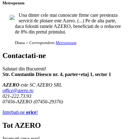
Metropotam
Una dintre cele mai cunoscute firme care presteaza
servicii de plotare este Azero. (...) Pe de alta parte,
daca folositi ramele AZERO, beneficiati de o reducere
de 8% din pretul printului.
Diana
-- Correspondent
Metropotam
Contactati-ne
Salutari din Bucuresti!
Str. Constantin Disescu nr. 4, parter+etaj 1, sector 1
AZERO
este SC AZERO SRL
office@azero.ro
021-222.73.93
07456-AZERO (07456-29376)
Intrebati-ne
orice
!
Tot AZERO
Incercati ceva nou!