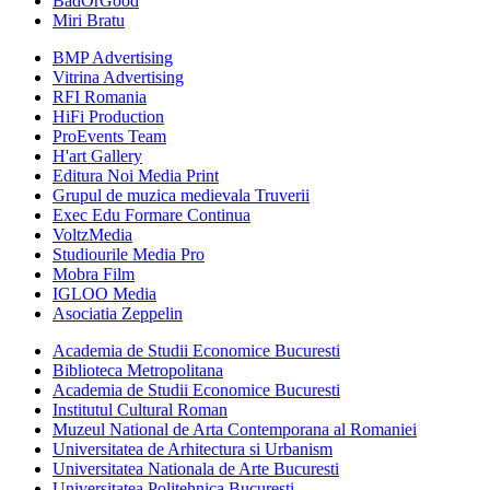
BadOrGood
Miri Bratu
BMP Advertising
Vitrina Advertising
RFI Romania
HiFi Production
ProEvents Team
H'art Gallery
Editura Noi Media Print
Grupul de muzica medievala Truverii
Exec Edu Formare Continua
VoltzMedia
Studiourile Media Pro
Mobra Film
IGLOO Media
Asociatia Zeppelin
Academia de Studii Economice Bucuresti
Biblioteca Metropolitana
Academia de Studii Economice Bucuresti
Institutul Cultural Roman
Muzeul National de Arta Contemporana al Romaniei
Universitatea de Arhitectura si Urbanism
Universitatea Nationala de Arte Bucuresti
Universitatea Politehnica Bucuresti