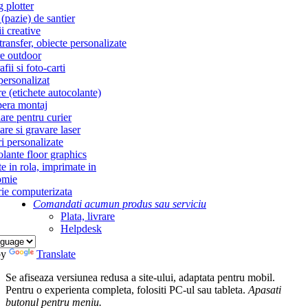
g plotter
(pazie) de santier
i creative
ransfer, obiecte personalizate
re outdoor
fii si foto-carti
personalizat
re (etichete autocolante)
era montaj
re pentru curier
re si gravare laser
i personalizate
lante floor graphics
te in rola, imprimate in
omie
ie computerizata
Comandati acum
un produs sau serviciu
Plata, livrare
Helpdesk
by
Translate
Se afiseaza versiunea redusa a site-ului, adaptata pentru mobil.
Pentru o experienta completa, folositi PC-ul sau tableta.
Apasati
butonul
pentru meniu.