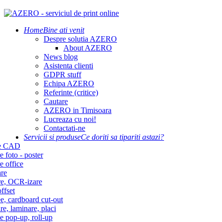
Home
Bine ati venit
Despre solutia AZERO
About AZERO
News blog
Asistenta clienti
GDPR stuff
Echipa AZERO
Referinte (critice)
Cautare
AZERO in Timisoara
Lucreaza cu noi!
Contactati-ne
Servicii si produse
Ce doriti sa tipariti astazi?
re CAD
e foto - poster
e office
re
re, OCR-izare
ffset
e, cardboard cut-out
re, laminare, placi
e pop-up, roll-up