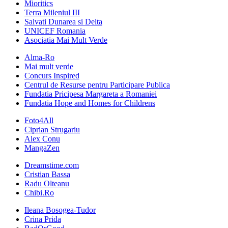
Mioritics
Terra Mileniul III
Salvati Dunarea si Delta
UNICEF Romania
Asociatia Mai Mult Verde
Alma-Ro
Mai mult verde
Concurs Inspired
Centrul de Resurse pentru Participare Publica
Fundatia Pricipesa Margareta a Romaniei
Fundatia Hope and Homes for Childrens
Foto4All
Ciprian Strugariu
Alex Conu
MangaZen
Dreamstime.com
Cristian Bassa
Radu Olteanu
Chibi.Ro
Ileana Bosogea-Tudor
Crina Prida