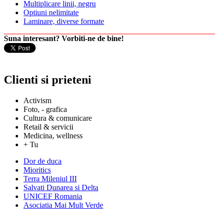
Multiplicare linii, negru
Optiuni nelimitate
Laminare, diverse formate
Suna interesant? Vorbiti-ne de bine!
Clienti si prieteni
Activism
Foto, - grafica
Cultura & comunicare
Retail & servicii
Medicina, wellness
+ Tu
Dor de duca
Mioritics
Terra Mileniul III
Salvati Dunarea si Delta
UNICEF Romania
Asociatia Mai Mult Verde