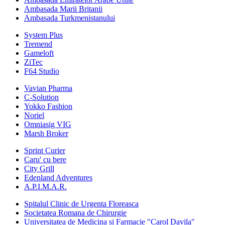
Ambasada Marii Britanii
Ambasada Turkmenistanului
System Plus
Tremend
Gameloft
ZiTec
F64 Studio
Vavian Pharma
C-Solution
Yokko Fashion
Noriel
Omniasig VIG
Marsh Broker
Sprint Curier
Caru' cu bere
City Grill
Edenland Adventures
A.P.I.M.A.R.
Spitalul Clinic de Urgenta Floreasca
Societatea Romana de Chirurgie
Universitatea de Medicina si Farmacie "Carol Davila"