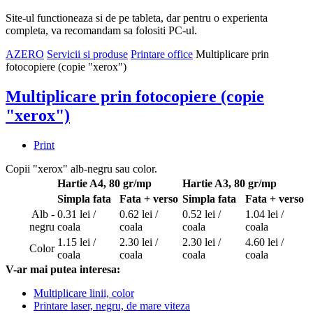
Site-ul functioneaza si de pe tableta, dar pentru o experienta
completa, va recomandam sa folositi PC-ul.
AZERO
Servicii si produse
Printare office
Multiplicare prin
fotocopiere (copie "xerox")
Multiplicare prin fotocopiere (copie
"xerox")
Print
Copii "xerox" alb-negru sau color.
Hartie A4, 80 gr/mp
Hartie A3, 80 gr/mp
Simpla fata
Fata + verso
Simpla fata
Fata + verso
Alb -
0.31 lei /
0.62 lei /
0.52 lei /
1.04 lei /
negru
coala
coala
coala
coala
1.15 lei /
2.30 lei /
2.30 lei /
4.60 lei /
Color
coala
coala
coala
coala
V-ar mai putea interesa:
Multiplicare linii, color
Printare laser, negru, de mare viteza