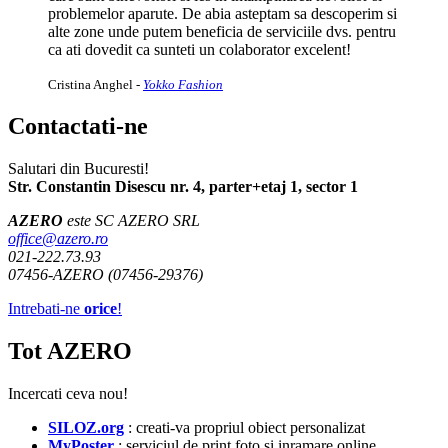
problemelor aparute. De abia asteptam sa descoperim si
alte zone unde putem beneficia de serviciile dvs. pentru
ca ati dovedit ca sunteti un colaborator excelent!
Cristina Anghel
-
Yokko Fashion
Contactati-ne
Salutari din Bucuresti!
Str. Constantin Disescu nr. 4, parter+etaj 1, sector 1
AZERO
este SC AZERO SRL
office@azero.ro
021-222.73.93
07456-AZERO (07456-29376)
Intrebati-ne
orice
!
Tot AZERO
Incercati ceva nou!
SILOZ.org
: creati-va propriul obiect personalizat
MyPoster
: serviciul de print foto si inramare online