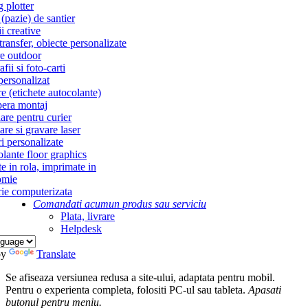
g plotter
(pazie) de santier
i creative
ransfer, obiecte personalizate
re outdoor
fii si foto-carti
personalizat
re (etichete autocolante)
era montaj
re pentru curier
re si gravare laser
i personalizate
lante floor graphics
te in rola, imprimate in
omie
ie computerizata
Comandati acum
un produs sau serviciu
Plata, livrare
Helpdesk
by
Translate
Se afiseaza versiunea redusa a site-ului, adaptata pentru mobil.
Pentru o experienta completa, folositi PC-ul sau tableta.
Apasati
butonul
pentru meniu.