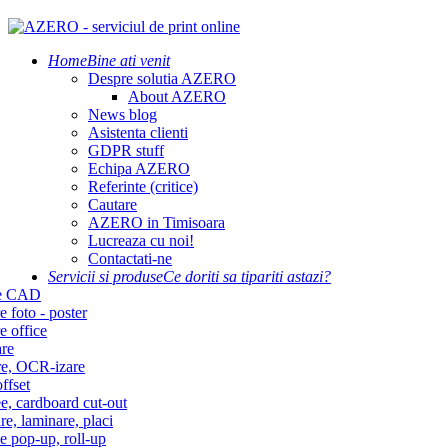
Home
Bine ati venit
Despre solutia AZERO
About AZERO
News blog
Asistenta clienti
GDPR stuff
Echipa AZERO
Referinte (critice)
Cautare
AZERO in Timisoara
Lucreaza cu noi!
Contactati-ne
Servicii si produse
Ce doriti sa tipariti astazi?
re CAD
e foto - poster
e office
re
re, OCR-izare
ffset
e, cardboard cut-out
re, laminare, placi
e pop-up, roll-up