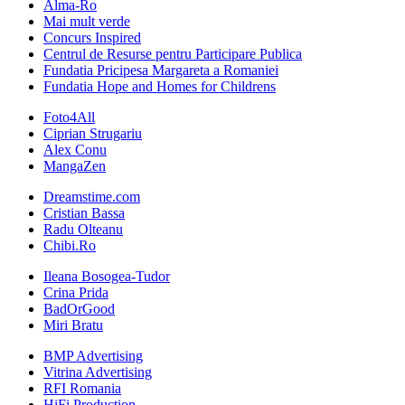
Alma-Ro
Mai mult verde
Concurs Inspired
Centrul de Resurse pentru Participare Publica
Fundatia Pricipesa Margareta a Romaniei
Fundatia Hope and Homes for Childrens
Foto4All
Ciprian Strugariu
Alex Conu
MangaZen
Dreamstime.com
Cristian Bassa
Radu Olteanu
Chibi.Ro
Ileana Bosogea-Tudor
Crina Prida
BadOrGood
Miri Bratu
BMP Advertising
Vitrina Advertising
RFI Romania
HiFi Production