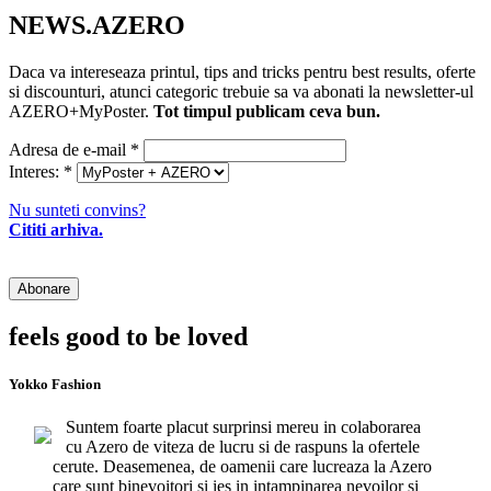
NEWS.AZERO
Daca va intereseaza printul, tips and tricks pentru best results, oferte
si discounturi, atunci categoric trebuie sa va abonati la newsletter-ul
AZERO+MyPoster.
Tot timpul publicam ceva bun.
Adresa de e-mail
*
Interes:
*
Nu sunteti convins?
Cititi arhiva.
feels good to be loved
Yokko Fashion
Suntem foarte placut surprinsi mereu in colaborarea
cu Azero de viteza de lucru si de raspuns la ofertele
cerute. Deasemenea, de oamenii care lucreaza la Azero
care sunt binevoitori si ies in intampinarea nevoilor si