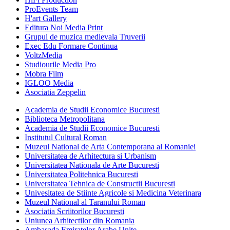
ProEvents Team
H'art Gallery
Editura Noi Media Print
Grupul de muzica medievala Truverii
Exec Edu Formare Continua
VoltzMedia
Studiourile Media Pro
Mobra Film
IGLOO Media
Asociatia Zeppelin
Academia de Studii Economice Bucuresti
Biblioteca Metropolitana
Academia de Studii Economice Bucuresti
Institutul Cultural Roman
Muzeul National de Arta Contemporana al Romaniei
Universitatea de Arhitectura si Urbanism
Universitatea Nationala de Arte Bucuresti
Universitatea Politehnica Bucuresti
Universitatea Tehnica de Constructii Bucuresti
Univesitatea de Stiinte Agricole si Medicina Veterinara
Muzeul National al Taranului Roman
Asociatia Scriitorilor Bucuresti
Uniunea Arhitectilor din Romania
Ambasada Emiratelor Arabe Unite