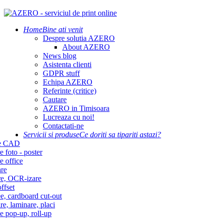
Home
Bine ati venit
Despre solutia AZERO
About AZERO
News blog
Asistenta clienti
GDPR stuff
Echipa AZERO
Referinte (critice)
Cautare
AZERO in Timisoara
Lucreaza cu noi!
Contactati-ne
Servicii si produse
Ce doriti sa tipariti astazi?
re CAD
e foto - poster
e office
re
re, OCR-izare
ffset
e, cardboard cut-out
re, laminare, placi
e pop-up, roll-up