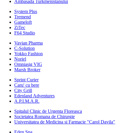
Ambasada Turkmenistanului
System Plus
Tremend
Gameloft
ZiTec
F64 Studio
Vavian Pharma
C-Solution
Yokko Fashion
Noriel
Omniasig VIG
Marsh Broker
Sprint Curier
Caru' cu bere
City Grill
Edenland Adventures
A.P.I.M.A.R.
Spitalul Clinic de Urgenta Floreasca
Societatea Romana de Chirurgie
Universitatea de Medicina si Farmacie "Carol Davila"
Eden Spa