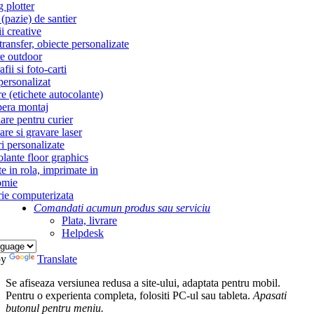
g plotter
(pazie) de santier
i creative
ransfer, obiecte personalizate
re outdoor
fii si foto-carti
personalizat
re (etichete autocolante)
era montaj
re pentru curier
re si gravare laser
i personalizate
lante floor graphics
te in rola, imprimate in
omie
ie computerizata
Comandati acum
un produs sau serviciu
Plata, livrare
Helpdesk
by
Translate
Se afiseaza versiunea redusa a site-ului, adaptata pentru mobil.
Pentru o experienta completa, folositi PC-ul sau tableta.
Apasati
butonul
pentru meniu.