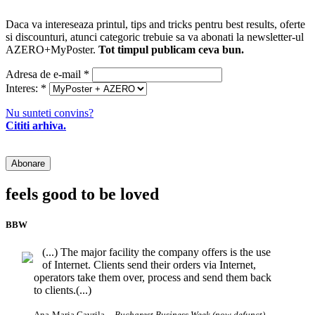
Daca va intereseaza printul, tips and tricks pentru best results, oferte
si discounturi, atunci categoric trebuie sa va abonati la newsletter-ul
AZERO+MyPoster.
Tot timpul publicam ceva bun.
Adresa de e-mail
*
Interes:
*
Nu sunteti convins?
Cititi arhiva.
feels good to be loved
BBW
(...) The major facility the company offers is the use
of Internet. Clients send their orders via Internet,
operators take them over, process and send them back
to clients.(...)
Ana-Maria Gavrila
-- Bucharest Business Week (now defunct)