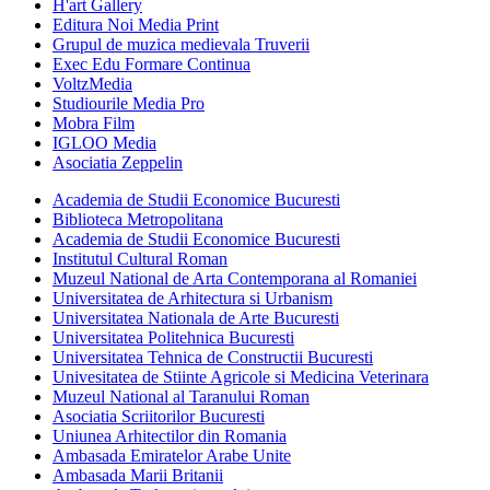
H'art Gallery
Editura Noi Media Print
Grupul de muzica medievala Truverii
Exec Edu Formare Continua
VoltzMedia
Studiourile Media Pro
Mobra Film
IGLOO Media
Asociatia Zeppelin
Academia de Studii Economice Bucuresti
Biblioteca Metropolitana
Academia de Studii Economice Bucuresti
Institutul Cultural Roman
Muzeul National de Arta Contemporana al Romaniei
Universitatea de Arhitectura si Urbanism
Universitatea Nationala de Arte Bucuresti
Universitatea Politehnica Bucuresti
Universitatea Tehnica de Constructii Bucuresti
Univesitatea de Stiinte Agricole si Medicina Veterinara
Muzeul National al Taranului Roman
Asociatia Scriitorilor Bucuresti
Uniunea Arhitectilor din Romania
Ambasada Emiratelor Arabe Unite
Ambasada Marii Britanii