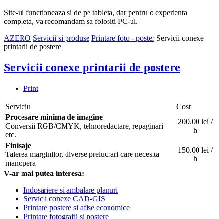
Site-ul functioneaza si de pe tableta, dar pentru o experienta
completa, va recomandam sa folositi PC-ul.
AZERO
Servicii si produse
Printare foto - poster
Servicii conexe
printarii de postere
Servicii conexe printarii de postere
Print
Serviciu
Cost
Procesare minima de imagine
200.00 lei /
Conversii RGB/CMYK, tehnoredactare, repaginari
h
etc.
Finisaje
150.00 lei /
Taierea marginilor, diverse prelucrari care necesita
h
manopera
V-ar mai putea interesa:
Indosariere si ambalare planuri
Servicii conexe CAD-GIS
Printare postere si afise economice
Printare fotografii si postere