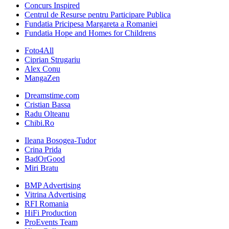
Concurs Inspired
Centrul de Resurse pentru Participare Publica
Fundatia Pricipesa Margareta a Romaniei
Fundatia Hope and Homes for Childrens
Foto4All
Ciprian Strugariu
Alex Conu
MangaZen
Dreamstime.com
Cristian Bassa
Radu Olteanu
Chibi.Ro
Ileana Bosogea-Tudor
Crina Prida
BadOrGood
Miri Bratu
BMP Advertising
Vitrina Advertising
RFI Romania
HiFi Production
ProEvents Team