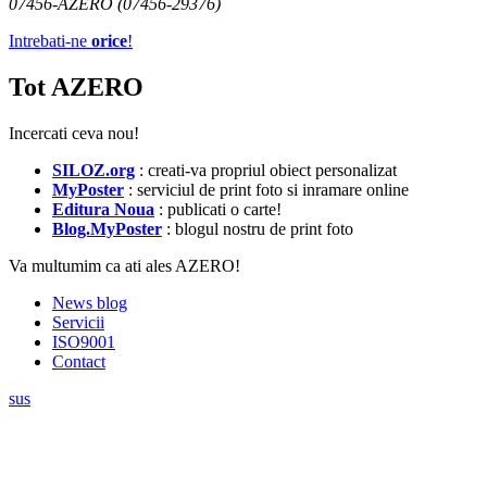
07456-AZERO (07456-29376)
Intrebati-ne
orice
!
Tot AZERO
Incercati ceva nou!
SILOZ.org
: creati-va propriul obiect personalizat
MyPoster
: serviciul de print foto si inramare online
Editura Noua
: publicati o carte!
Blog.MyPoster
: blogul nostru de print foto
Va multumim ca ati ales AZERO!
News blog
Servicii
ISO9001
Contact
sus