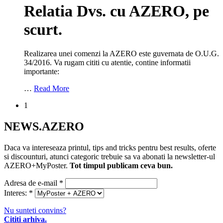
Relatia Dvs. cu AZERO, pe
scurt.
Realizarea unei comenzi la AZERO este guvernata de O.U.G.
34/2016. Va rugam cititi cu atentie, contine informatii
importante:
…
Read More
1
NEWS.AZERO
Daca va intereseaza printul, tips and tricks pentru best results, oferte
si discounturi, atunci categoric trebuie sa va abonati la newsletter-ul
AZERO+MyPoster.
Tot timpul publicam ceva bun.
Adresa de e-mail
*
Interes:
*
Nu sunteti convins?
Cititi arhiva.