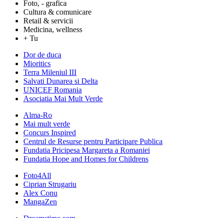
Foto, - grafica
Cultura & comunicare
Retail & servicii
Medicina, wellness
+ Tu
Dor de duca
Mioritics
Terra Mileniul III
Salvati Dunarea si Delta
UNICEF Romania
Asociatia Mai Mult Verde
Alma-Ro
Mai mult verde
Concurs Inspired
Centrul de Resurse pentru Participare Publica
Fundatia Pricipesa Margareta a Romaniei
Fundatia Hope and Homes for Childrens
Foto4All
Ciprian Strugariu
Alex Conu
MangaZen