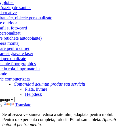
g plotter
(pazie) de santier
i creative
ransfer, obiecte personalizate
re outdoor
fii si foto-carti
personalizat
re (etichete autocolante)
era montaj
re pentru curier
re si gravare laser
i personalizate
lante floor graphics
te in rola, imprimate in
omie
ie computerizata
Comandati acum
un produs sau serviciu
Plata, livrare
Helpdesk
by
Translate
Se afiseaza versiunea redusa a site-ului, adaptata pentru mobil.
Pentru o experienta completa, folositi PC-ul sau tableta.
Apasati
butonul
pentru meniu.