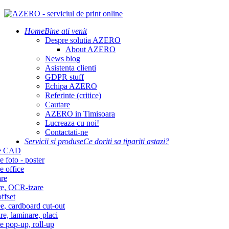
Home
Bine ati venit
Despre solutia AZERO
About AZERO
News blog
Asistenta clienti
GDPR stuff
Echipa AZERO
Referinte (critice)
Cautare
AZERO in Timisoara
Lucreaza cu noi!
Contactati-ne
Servicii si produse
Ce doriti sa tipariti astazi?
re CAD
e foto - poster
e office
re
re, OCR-izare
ffset
e, cardboard cut-out
re, laminare, placi
e pop-up, roll-up