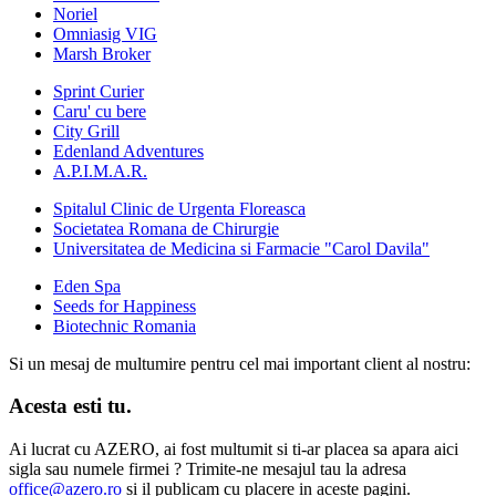
Noriel
Omniasig VIG
Marsh Broker
Sprint Curier
Caru' cu bere
City Grill
Edenland Adventures
A.P.I.M.A.R.
Spitalul Clinic de Urgenta Floreasca
Societatea Romana de Chirurgie
Universitatea de Medicina si Farmacie "Carol Davila"
Eden Spa
Seeds for Happiness
Biotechnic Romania
Si un mesaj de multumire pentru cel mai important client al nostru:
Acesta esti tu.
Ai lucrat cu AZERO, ai fost multumit si ti-ar placea sa apara aici
sigla sau numele firmei ? Trimite-ne mesajul tau la adresa
office@azero.ro
si il publicam cu placere in aceste pagini.