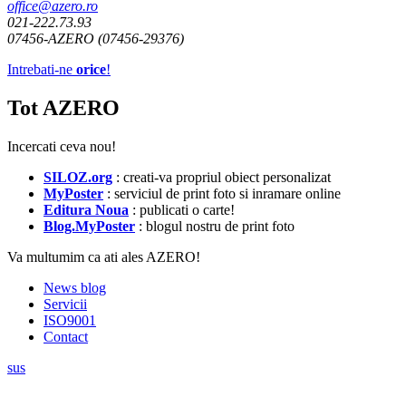
office@azero.ro
021-222.73.93
07456-AZERO (07456-29376)
Intrebati-ne
orice
!
Tot AZERO
Incercati ceva nou!
SILOZ.org
: creati-va propriul obiect personalizat
MyPoster
: serviciul de print foto si inramare online
Editura Noua
: publicati o carte!
Blog.MyPoster
: blogul nostru de print foto
Va multumim ca ati ales AZERO!
News blog
Servicii
ISO9001
Contact
sus