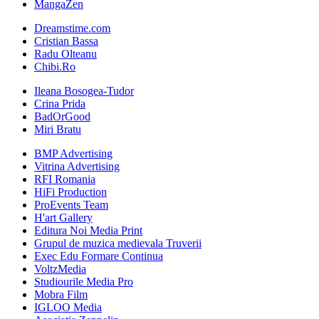
MangaZen
Dreamstime.com
Cristian Bassa
Radu Olteanu
Chibi.Ro
Ileana Bosogea-Tudor
Crina Prida
BadOrGood
Miri Bratu
BMP Advertising
Vitrina Advertising
RFI Romania
HiFi Production
ProEvents Team
H'art Gallery
Editura Noi Media Print
Grupul de muzica medievala Truverii
Exec Edu Formare Continua
VoltzMedia
Studiourile Media Pro
Mobra Film
IGLOO Media