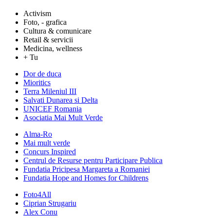
Activism
Foto, - grafica
Cultura & comunicare
Retail & servicii
Medicina, wellness
+ Tu
Dor de duca
Mioritics
Terra Mileniul III
Salvati Dunarea si Delta
UNICEF Romania
Asociatia Mai Mult Verde
Alma-Ro
Mai mult verde
Concurs Inspired
Centrul de Resurse pentru Participare Publica
Fundatia Pricipesa Margareta a Romaniei
Fundatia Hope and Homes for Childrens
Foto4All
Ciprian Strugariu
Alex Conu