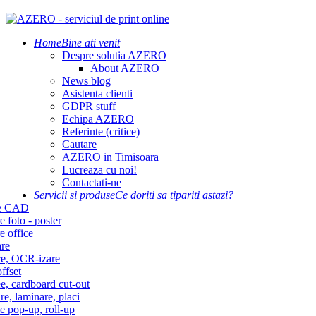
Home
Bine ati venit
Despre solutia AZERO
About AZERO
News blog
Asistenta clienti
GDPR stuff
Echipa AZERO
Referinte (critice)
Cautare
AZERO in Timisoara
Lucreaza cu noi!
Contactati-ne
Servicii si produse
Ce doriti sa tipariti astazi?
re CAD
e foto - poster
e office
re
re, OCR-izare
ffset
e, cardboard cut-out
re, laminare, placi
e pop-up, roll-up