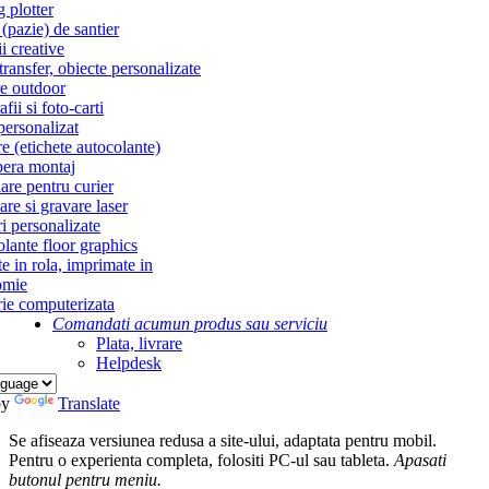
g plotter
(pazie) de santier
i creative
ransfer, obiecte personalizate
re outdoor
fii si foto-carti
personalizat
re (etichete autocolante)
era montaj
re pentru curier
re si gravare laser
i personalizate
lante floor graphics
te in rola, imprimate in
omie
ie computerizata
Comandati acum
un produs sau serviciu
Plata, livrare
Helpdesk
by
Translate
Se afiseaza versiunea redusa a site-ului, adaptata pentru mobil.
Pentru o experienta completa, folositi PC-ul sau tableta.
Apasati
butonul
pentru meniu.