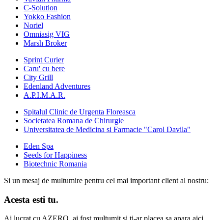
C-Solution
Yokko Fashion
Noriel
Omniasig VIG
Marsh Broker
Sprint Curier
Caru' cu bere
City Grill
Edenland Adventures
A.P.I.M.A.R.
Spitalul Clinic de Urgenta Floreasca
Societatea Romana de Chirurgie
Universitatea de Medicina si Farmacie "Carol Davila"
Eden Spa
Seeds for Happiness
Biotechnic Romania
Si un mesaj de multumire pentru cel mai important client al nostru:
Acesta esti tu.
Ai lucrat cu AZERO, ai fost multumit si ti-ar placea sa apara aici