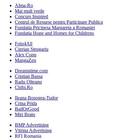
Alma-Ro
Mai mult verde
Concurs Inspired
Centrul de Resurse pentru Participare Publica
Fundatia Pricipesa Margareta a Romaniei
Fundatia Hope and Homes for Childrens
Foto4All
Ciprian Strugariu
Alex Conu
MangaZen
Dreamstime.com
Cristian Bassa
Radu Olteanu
Chibi.Ro
Ileana Bosogea-Tudor
Crina Prida
BadOrGood
Miri Bratu
BMP Advertising
Vitrina Advertising
RFI Romania