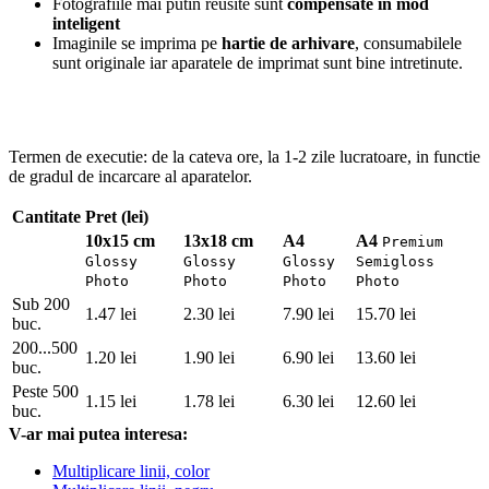
Fotografiile mai putin reusite sunt
compensate in mod
inteligent
Imaginile se imprima pe
hartie de arhivare
, consumabilele
sunt originale iar aparatele de imprimat sunt bine intretinute.
Termen de executie: de la cateva ore, la 1-2 zile lucratoare, in functie
de gradul de incarcare al aparatelor.
Cantitate
Pret (lei)
10x15 cm
13x18 cm
A4
A4
Premium
Glossy
Glossy
Glossy
Semigloss
Photo
Photo
Photo
Photo
Sub 200
1.47 lei
2.30 lei
7.90 lei
15.70 lei
buc.
200...500
1.20 lei
1.90 lei
6.90 lei
13.60 lei
buc.
Peste 500
1.15 lei
1.78 lei
6.30 lei
12.60 lei
buc.
V-ar mai putea interesa:
Multiplicare linii, color