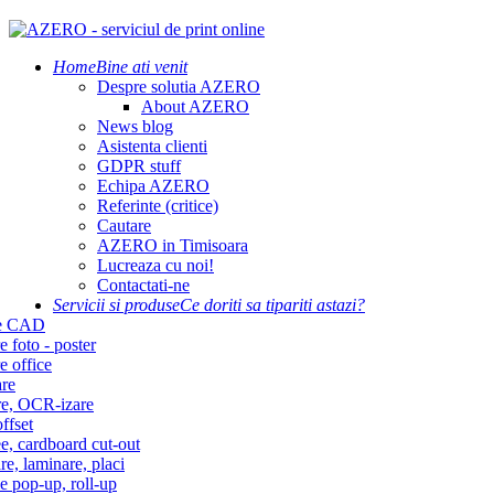
Home
Bine ati venit
Despre solutia AZERO
About AZERO
News blog
Asistenta clienti
GDPR stuff
Echipa AZERO
Referinte (critice)
Cautare
AZERO in Timisoara
Lucreaza cu noi!
Contactati-ne
Servicii si produse
Ce doriti sa tipariti astazi?
re CAD
e foto - poster
e office
re
re, OCR-izare
ffset
e, cardboard cut-out
re, laminare, placi
e pop-up, roll-up