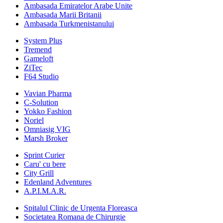
Ambasada Emiratelor Arabe Unite
Ambasada Marii Britanii
Ambasada Turkmenistanului
System Plus
Tremend
Gameloft
ZiTec
F64 Studio
Vavian Pharma
C-Solution
Yokko Fashion
Noriel
Omniasig VIG
Marsh Broker
Sprint Curier
Caru' cu bere
City Grill
Edenland Adventures
A.P.I.M.A.R.
Spitalul Clinic de Urgenta Floreasca
Societatea Romana de Chirurgie