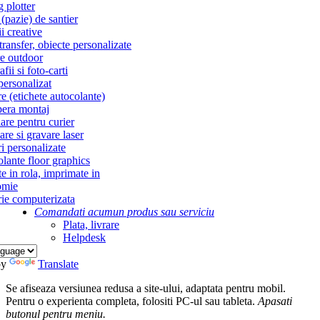
g plotter
(pazie) de santier
i creative
ransfer, obiecte personalizate
re outdoor
fii si foto-carti
personalizat
re (etichete autocolante)
era montaj
re pentru curier
re si gravare laser
i personalizate
lante floor graphics
te in rola, imprimate in
omie
ie computerizata
Comandati acum
un produs sau serviciu
Plata, livrare
Helpdesk
by
Translate
Se afiseaza versiunea redusa a site-ului, adaptata pentru mobil.
Pentru o experienta completa, folositi PC-ul sau tableta.
Apasati
butonul
pentru meniu.