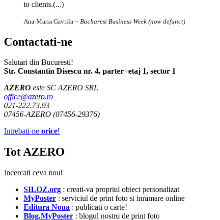
to clients.(...)
Ana-Maria Gavrila
-- Bucharest Business Week (now defunct)
Contactati-ne
Salutari din Bucuresti!
Str. Constantin Disescu nr. 4, parter+etaj 1, sector 1
AZERO
este SC AZERO SRL
office@azero.ro
021-222.73.93
07456-AZERO (07456-29376)
Intrebati-ne
orice
!
Tot AZERO
Incercati ceva nou!
SILOZ.org
: creati-va propriul obiect personalizat
MyPoster
: serviciul de print foto si inramare online
Editura Noua
: publicati o carte!
Blog.MyPoster
: blogul nostru de print foto