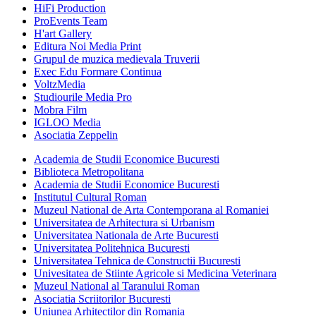
HiFi Production
ProEvents Team
H'art Gallery
Editura Noi Media Print
Grupul de muzica medievala Truverii
Exec Edu Formare Continua
VoltzMedia
Studiourile Media Pro
Mobra Film
IGLOO Media
Asociatia Zeppelin
Academia de Studii Economice Bucuresti
Biblioteca Metropolitana
Academia de Studii Economice Bucuresti
Institutul Cultural Roman
Muzeul National de Arta Contemporana al Romaniei
Universitatea de Arhitectura si Urbanism
Universitatea Nationala de Arte Bucuresti
Universitatea Politehnica Bucuresti
Universitatea Tehnica de Constructii Bucuresti
Univesitatea de Stiinte Agricole si Medicina Veterinara
Muzeul National al Taranului Roman
Asociatia Scriitorilor Bucuresti
Uniunea Arhitectilor din Romania