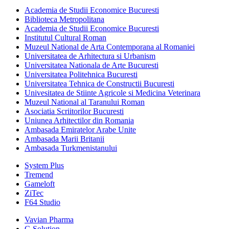
Academia de Studii Economice Bucuresti
Biblioteca Metropolitana
Academia de Studii Economice Bucuresti
Institutul Cultural Roman
Muzeul National de Arta Contemporana al Romaniei
Universitatea de Arhitectura si Urbanism
Universitatea Nationala de Arte Bucuresti
Universitatea Politehnica Bucuresti
Universitatea Tehnica de Constructii Bucuresti
Univesitatea de Stiinte Agricole si Medicina Veterinara
Muzeul National al Taranului Roman
Asociatia Scriitorilor Bucuresti
Uniunea Arhitectilor din Romania
Ambasada Emiratelor Arabe Unite
Ambasada Marii Britanii
Ambasada Turkmenistanului
System Plus
Tremend
Gameloft
ZiTec
F64 Studio
Vavian Pharma
C-Solution