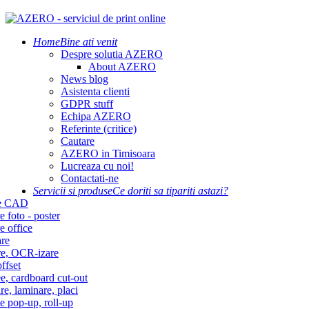
Home
Bine ati venit
Despre solutia AZERO
About AZERO
News blog
Asistenta clienti
GDPR stuff
Echipa AZERO
Referinte (critice)
Cautare
AZERO in Timisoara
Lucreaza cu noi!
Contactati-ne
Servicii si produse
Ce doriti sa tipariti astazi?
re CAD
e foto - poster
e office
re
re, OCR-izare
ffset
e, cardboard cut-out
re, laminare, placi
e pop-up, roll-up