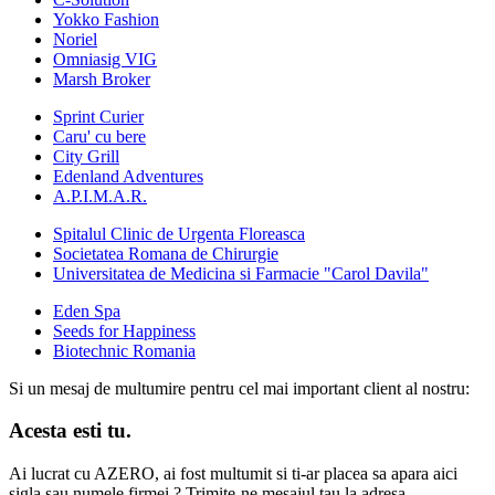
Yokko Fashion
Noriel
Omniasig VIG
Marsh Broker
Sprint Curier
Caru' cu bere
City Grill
Edenland Adventures
A.P.I.M.A.R.
Spitalul Clinic de Urgenta Floreasca
Societatea Romana de Chirurgie
Universitatea de Medicina si Farmacie "Carol Davila"
Eden Spa
Seeds for Happiness
Biotechnic Romania
Si un mesaj de multumire pentru cel mai important client al nostru:
Acesta esti tu.
Ai lucrat cu AZERO, ai fost multumit si ti-ar placea sa apara aici
sigla sau numele firmei ? Trimite-ne mesajul tau la adresa