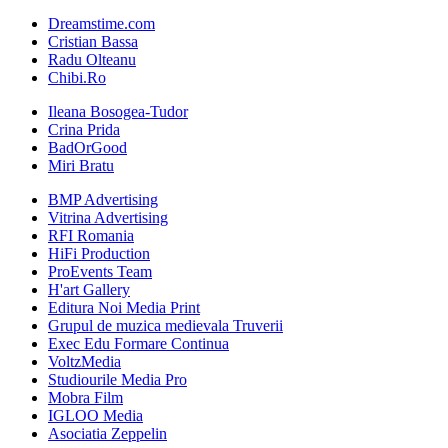
Dreamstime.com
Cristian Bassa
Radu Olteanu
Chibi.Ro
Ileana Bosogea-Tudor
Crina Prida
BadOrGood
Miri Bratu
BMP Advertising
Vitrina Advertising
RFI Romania
HiFi Production
ProEvents Team
H'art Gallery
Editura Noi Media Print
Grupul de muzica medievala Truverii
Exec Edu Formare Continua
VoltzMedia
Studiourile Media Pro
Mobra Film
IGLOO Media
Asociatia Zeppelin