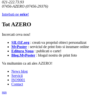
021-222.73.93
07456-AZERO (07456-29376)
Intrebati-ne
orice
!
Tot AZERO
Incercati ceva nou!
SILOZ.org
: creati-va propriul obiect personalizat
MyPoster
: serviciul de print foto si inramare online
Editura Noua
: publicati o carte!
Blog.MyPoster
: blogul nostru de print foto
Va multumim ca ati ales AZERO!
News blog
Servicii
ISO9001
Contact
sus