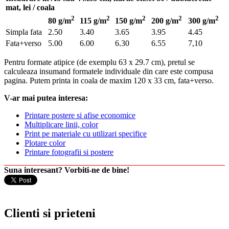
mat, lei / coala
2
2
2
2
2
80 g/m
115 g/m
150 g/m
200 g/m
300 g/m
Simpla fata
2.50
3.40
3.65
3.95
4.45
Fata+verso
5.00
6.00
6.30
6.55
7,10
Pentru formate atipice (de exemplu 63 x 29.7 cm), pretul se
calculeaza insumand formatele individuale din care este compusa
pagina. Putem printa in coala de maxim 120 x 33 cm, fata+verso.
V-ar mai putea interesa:
Printare postere si afise economice
Multiplicare linii, color
Print pe materiale cu utilizari specifice
Plotare color
Printare fotografii si postere
Suna interesant? Vorbiti-ne de bine!
Clienti si prieteni