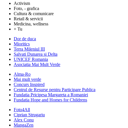
Activism
Foto, - grafica
Cultura & comunicare
Retail & servicii
Medicina, wellness
+ Tu
Dor de duca
Mioritics
Terra Mileniul III
Salvati Dunarea si Delta
UNICEF Romania
Asociatia Mai Mult Verde
Alma-Ro
Mai mult verde
Concurs Inspired
Centrul de Resurse pentru Participare Publica
Fundatia Pricipesa Margareta a Romaniei
Fundatia Hope and Homes for Childrens
Foto4All
Ciprian Strugariu
Alex Conu
MangaZen