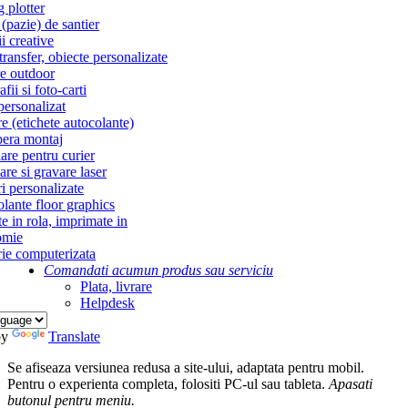
g plotter
(pazie) de santier
i creative
ransfer, obiecte personalizate
re outdoor
fii si foto-carti
personalizat
re (etichete autocolante)
era montaj
re pentru curier
re si gravare laser
i personalizate
lante floor graphics
te in rola, imprimate in
omie
ie computerizata
Comandati acum
un produs sau serviciu
Plata, livrare
Helpdesk
by
Translate
Se afiseaza versiunea redusa a site-ului, adaptata pentru mobil.
Pentru o experienta completa, folositi PC-ul sau tableta.
Apasati
butonul
pentru meniu.