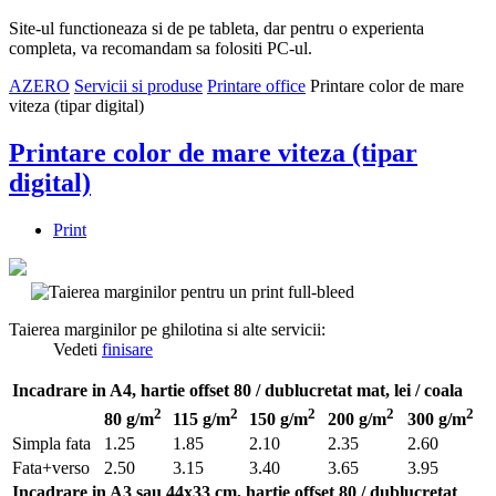
Site-ul functioneaza si de pe tableta, dar pentru o experienta
completa, va recomandam sa folositi PC-ul.
AZERO
Servicii si produse
Printare office
Printare color de mare
viteza (tipar digital)
Printare color de mare viteza (tipar
digital)
Print
Taierea marginilor pe ghilotina si alte servicii:
Vedeti
finisare
Incadrare in A4, hartie offset 80 / dublucretat mat, lei / coala
2
2
2
2
2
80 g/m
115 g/m
150 g/m
200 g/m
300 g/m
Simpla fata
1.25
1.85
2.10
2.35
2.60
Fata+verso
2.50
3.15
3.40
3.65
3.95
Incadrare in A3 sau 44x33 cm, hartie offset 80 / dublucretat