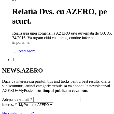
Relatia Dvs. cu AZERO, pe
scurt.
Realizarea unei comenzi la AZERO este guvernata de O.U.G.
34/2016. Va rugam cititi cu atentie, contine informatii
importante:
…
Read More
1
NEWS.AZERO
Daca va intereseaza printul, tips and tricks pentru best results, oferte
si discounturi, atunci categoric trebuie sa va abonati la newsletter-ul
AZERO+MyPoster.
Tot timpul publicam ceva bun.
Adresa de e-mail
*
Interes:
*
Nu sunteti convins?