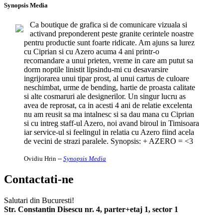
Synopsis Media
Ca boutique de grafica si de comunicare vizuala si
activand preponderent peste granite cerintele noastre
pentru productie sunt foarte ridicate. Am ajuns sa lurez
cu Ciprian si cu Azero acuma 4 ani printr-o
recomandare a unui prieten, vreme in care am putut sa
dorm noptile linistit lipsindu-mi cu desavarsire
ingrijorarea unui tipar prost, al unui cartus de culoare
neschimbat, urme de bending, hartie de proasta calitate
si alte cosmaruri ale designerilor. Un singur lucru as
avea de reprosat, ca in acesti 4 ani de relatie excelenta
nu am reusit sa ma intalnesc si sa dau mana cu Ciprian
si cu intreg staff-ul Azero, noi avand biroul in Timisoara
iar service-ul si feelingul in relatia cu Azero fiind acela
de vecini de strazi paralele. Synopsis: + AZERO = <3
Ovidiu Hrin
--
Synopsis Media
Contactati-ne
Salutari din Bucuresti!
Str. Constantin Disescu nr. 4, parter+etaj 1, sector 1