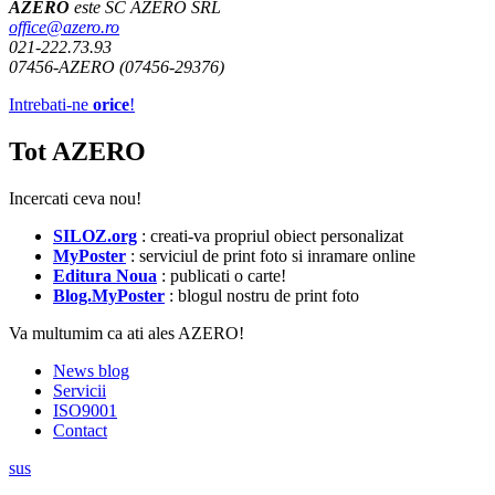
AZERO
este SC AZERO SRL
office@azero.ro
021-222.73.93
07456-AZERO (07456-29376)
Intrebati-ne
orice
!
Tot AZERO
Incercati ceva nou!
SILOZ.org
: creati-va propriul obiect personalizat
MyPoster
: serviciul de print foto si inramare online
Editura Noua
: publicati o carte!
Blog.MyPoster
: blogul nostru de print foto
Va multumim ca ati ales AZERO!
News blog
Servicii
ISO9001
Contact
sus