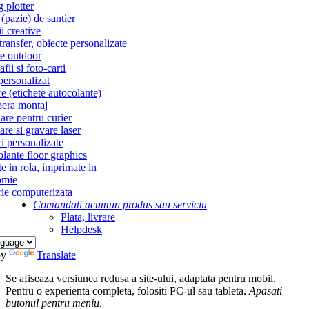
g plotter
(pazie) de santier
i creative
ransfer, obiecte personalizate
re outdoor
fii si foto-carti
personalizat
re (etichete autocolante)
era montaj
re pentru curier
re si gravare laser
i personalizate
lante floor graphics
te in rola, imprimate in
omie
ie computerizata
Comandati acum
un produs sau serviciu
Plata, livrare
Helpdesk
by
Translate
Se afiseaza versiunea redusa a site-ului, adaptata pentru mobil.
Pentru o experienta completa, folositi PC-ul sau tableta.
Apasati
butonul
pentru meniu.