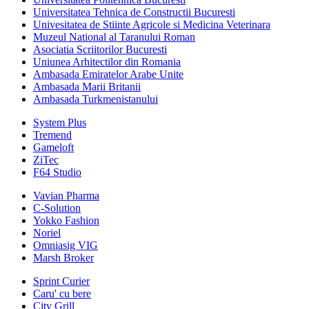
Universitatea Tehnica de Constructii Bucuresti
Univesitatea de Stiinte Agricole si Medicina Veterinara
Muzeul National al Taranului Roman
Asociatia Scriitorilor Bucuresti
Uniunea Arhitectilor din Romania
Ambasada Emiratelor Arabe Unite
Ambasada Marii Britanii
Ambasada Turkmenistanului
System Plus
Tremend
Gameloft
ZiTec
F64 Studio
Vavian Pharma
C-Solution
Yokko Fashion
Noriel
Omniasig VIG
Marsh Broker
Sprint Curier
Caru' cu bere
City Grill