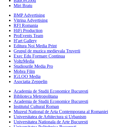
BadOrGood
Miri Bratu
BMP Advertising
Vitrina Advertising
RFI Romania
HiFi Production
ProEvents Team
H'art Gallery
Editura Noi Media Print
Grupul de muzica medievala Truverii
Exec Edu Formare Continua
VoltzMedia
Studiourile Media Pro
Mobra Film
IGLOO Media
Asociatia Zeppelin
Academia de Studii Economice Bucuresti
Biblioteca Metropolitana
Academia de Studii Economice Bucuresti
Institutul Cultural Roman
Muzeul National de Arta Contemporana al Romaniei
Universitatea de Arhitectura si Urbanism
Universitatea Nationala de Arte Bucuresti
Universitatea Politehnica Bucuresti