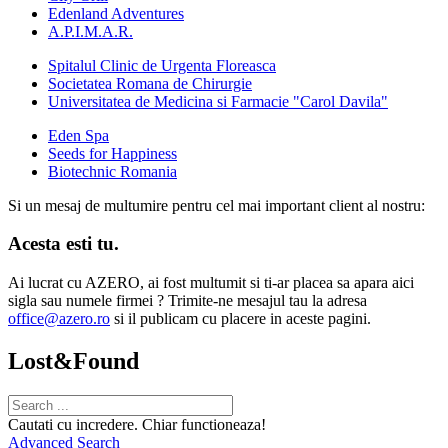
Edenland Adventures
A.P.I.M.A.R.
Spitalul Clinic de Urgenta Floreasca
Societatea Romana de Chirurgie
Universitatea de Medicina si Farmacie "Carol Davila"
Eden Spa
Seeds for Happiness
Biotechnic Romania
Si un mesaj de multumire pentru cel mai important client al nostru:
Acesta esti tu.
Ai lucrat cu AZERO, ai fost multumit si ti-ar placea sa apara aici
sigla sau numele firmei ? Trimite-ne mesajul tau la adresa
office@azero.ro
si il publicam cu placere in aceste pagini.
Lost&Found
Cautati cu incredere. Chiar functioneaza!
Advanced Search