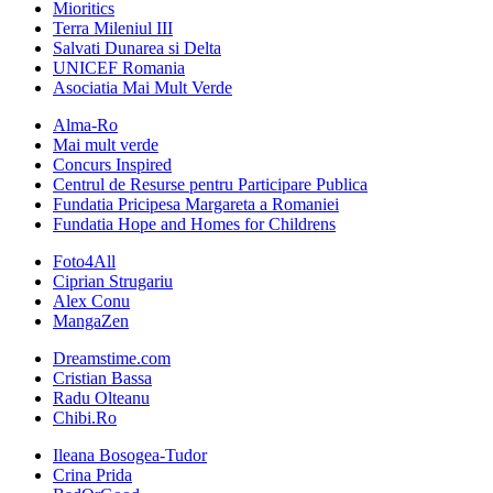
Mioritics
Terra Mileniul III
Salvati Dunarea si Delta
UNICEF Romania
Asociatia Mai Mult Verde
Alma-Ro
Mai mult verde
Concurs Inspired
Centrul de Resurse pentru Participare Publica
Fundatia Pricipesa Margareta a Romaniei
Fundatia Hope and Homes for Childrens
Foto4All
Ciprian Strugariu
Alex Conu
MangaZen
Dreamstime.com
Cristian Bassa
Radu Olteanu
Chibi.Ro
Ileana Bosogea-Tudor
Crina Prida