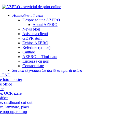
Home
Bine ati venit
Despre solutia AZERO
About AZERO
News blog
Asistenta clienti
GDPR stuff
Echipa AZERO
Referinte (critice)
Cautare
AZERO in Timisoara
Lucreaza cu noi!
Contactati-ne
Servicii si produse
Ce doriti sa tipariti astazi?
re CAD
e foto - poster
e office
re
re, OCR-izare
ffset
e, cardboard cut-out
re, laminare, placi
e pop-up, roll-up