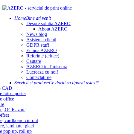
Home
Bine ati venit
Despre solutia AZERO
About AZERO
News blog
Asistenta clienti
GDPR stuff
Echipa AZERO
Referinte (critice)
Cautare
AZERO in Timisoara
Lucreaza cu noi!
Contactati-ne
Servicii si produse
Ce doriti sa tipariti astazi?
re CAD
e foto - poster
e office
re
re, OCR-izare
ffset
e, cardboard cut-out
re, laminare, placi
e pop-up, roll-up