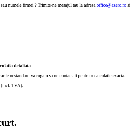
a sau numele firmei ? Trimite-ne mesajul tau la adresa
office@azero.ro
si
culatia detaliata
.
arile nestandard va rugam sa ne contactati pentru o calculatie exacta.
 (incl. TVA).
urt.