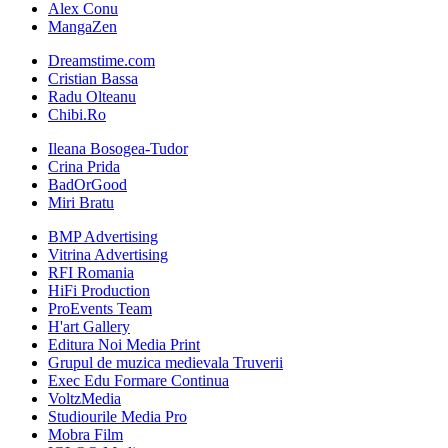
Alex Conu
MangaZen
Dreamstime.com
Cristian Bassa
Radu Olteanu
Chibi.Ro
Ileana Bosogea-Tudor
Crina Prida
BadOrGood
Miri Bratu
BMP Advertising
Vitrina Advertising
RFI Romania
HiFi Production
ProEvents Team
H'art Gallery
Editura Noi Media Print
Grupul de muzica medievala Truverii
Exec Edu Formare Continua
VoltzMedia
Studiourile Media Pro
Mobra Film