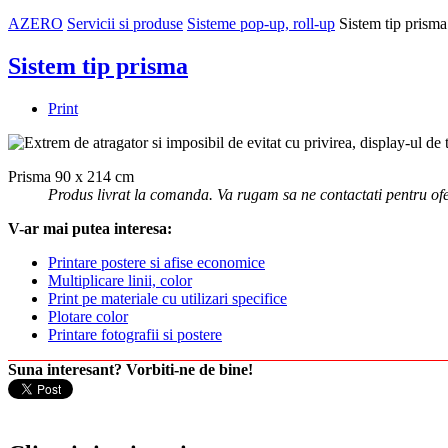
AZERO
Servicii si produse
Sisteme pop-up, roll-up
Sistem tip prisma
Sistem tip prisma
Print
Extrem de atragator si imposibil de evitat cu privirea, display-ul de
Prisma 90 x 214 cm
Produs livrat la comanda. Va rugam sa ne contactati pentru ofe
V-ar mai putea interesa:
Printare postere si afise economice
Multiplicare linii, color
Print pe materiale cu utilizari specifice
Plotare color
Printare fotografii si postere
Suna interesant? Vorbiti-ne de bine!