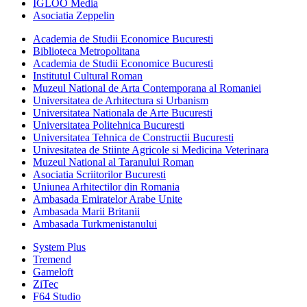
IGLOO Media
Asociatia Zeppelin
Academia de Studii Economice Bucuresti
Biblioteca Metropolitana
Academia de Studii Economice Bucuresti
Institutul Cultural Roman
Muzeul National de Arta Contemporana al Romaniei
Universitatea de Arhitectura si Urbanism
Universitatea Nationala de Arte Bucuresti
Universitatea Politehnica Bucuresti
Universitatea Tehnica de Constructii Bucuresti
Univesitatea de Stiinte Agricole si Medicina Veterinara
Muzeul National al Taranului Roman
Asociatia Scriitorilor Bucuresti
Uniunea Arhitectilor din Romania
Ambasada Emiratelor Arabe Unite
Ambasada Marii Britanii
Ambasada Turkmenistanului
System Plus
Tremend
Gameloft
ZiTec
F64 Studio