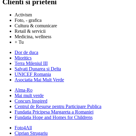
Clienti si prieteni
Activism
Foto, - grafica
Cultura & comunicare
Retail & servicii
Medicina, wellness
+ Tu
Dor de duca
Mioritics
Terra Mileniul III
Salvati Dunarea si Delta
UNICEF Romania
Asociatia Mai Mult Verde
Alma-Ro
Mai mult verde
Concurs Inspired
Centrul de Resurse pentru Participare Publica
Fundatia Pricipesa Margareta a Romaniei
Fundatia Hope and Homes for Childrens
Foto4All
Ciprian Strugariu