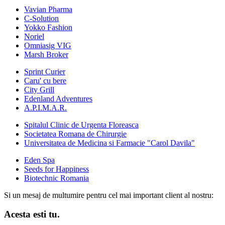
Vavian Pharma
C-Solution
Yokko Fashion
Noriel
Omniasig VIG
Marsh Broker
Sprint Curier
Caru' cu bere
City Grill
Edenland Adventures
A.P.I.M.A.R.
Spitalul Clinic de Urgenta Floreasca
Societatea Romana de Chirurgie
Universitatea de Medicina si Farmacie "Carol Davila"
Eden Spa
Seeds for Happiness
Biotechnic Romania
Si un mesaj de multumire pentru cel mai important client al nostru:
Acesta esti tu.