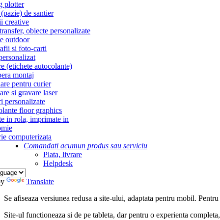
g plotter
(pazie) de santier
i creative
ransfer, obiecte personalizate
re outdoor
fii si foto-carti
personalizat
re (etichete autocolante)
era montaj
re pentru curier
re si gravare laser
i personalizate
lante floor graphics
te in rola, imprimate in
omie
ie computerizata
Comandati acum
un produs sau serviciu
Plata, livrare
Helpdesk
by
Translate
Se afiseaza versiunea redusa a site-ului, adaptata pentru mobil. Pentru
Site-ul functioneaza si de pe tableta, dar pentru o experienta complet