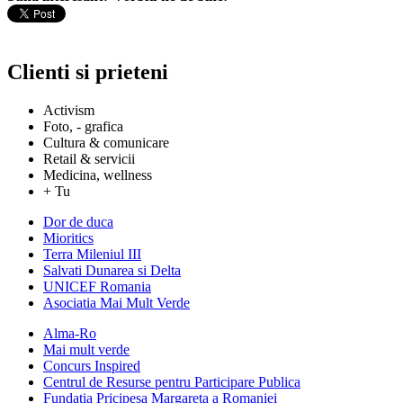
Clienti si prieteni
Activism
Foto, - grafica
Cultura & comunicare
Retail & servicii
Medicina, wellness
+ Tu
Dor de duca
Mioritics
Terra Mileniul III
Salvati Dunarea si Delta
UNICEF Romania
Asociatia Mai Mult Verde
Alma-Ro
Mai mult verde
Concurs Inspired
Centrul de Resurse pentru Participare Publica
Fundatia Pricipesa Margareta a Romaniei