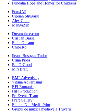
Fundatia Hope and Homes for Childrens
Foto4All
Ciprian Strugariu
Alex Conu
MangaZen
Dreamstime.com
Cristian Bassa
Radu Olteanu
Chibi.Ro
Ileana Bosogea-Tudor
Crina Prida
BadOrGood
Miri Bratu
BMP Advertising
Vitrina Advertising
RFI Romania
HiFi Production
ProEvents Team
H'art Gallery
Editura Noi Media Print
Grupul de muzica medievala Truverii