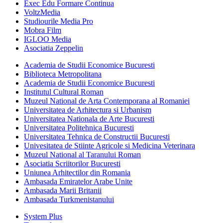
Exec Edu Formare Continua
VoltzMedia
Studiourile Media Pro
Mobra Film
IGLOO Media
Asociatia Zeppelin
Academia de Studii Economice Bucuresti
Biblioteca Metropolitana
Academia de Studii Economice Bucuresti
Institutul Cultural Roman
Muzeul National de Arta Contemporana al Romaniei
Universitatea de Arhitectura si Urbanism
Universitatea Nationala de Arte Bucuresti
Universitatea Politehnica Bucuresti
Universitatea Tehnica de Constructii Bucuresti
Univesitatea de Stiinte Agricole si Medicina Veterinara
Muzeul National al Taranului Roman
Asociatia Scriitorilor Bucuresti
Uniunea Arhitectilor din Romania
Ambasada Emiratelor Arabe Unite
Ambasada Marii Britanii
Ambasada Turkmenistanului
System Plus