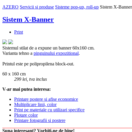
AZERO
Servicii si produse
Sisteme pop-up, roll-up
Sistem X-Banner
Sistem X-Banner
Print
Sistemul stilat de a expune un banner 60x160 cm.
Varianta tehno a
pinguinului expozitional
.
Printul este pe polipropilena block-out.
60 x 160 cm
299 lei, tva inclus
V-ar mai putea interesa:
Printare postere si afise economice
Multiplicare linii, color
Print pe materiale cu utilizari specifice
Plotare color
Printare fotografii si postere
Suna interesant? Vorbiti-ne de bine!