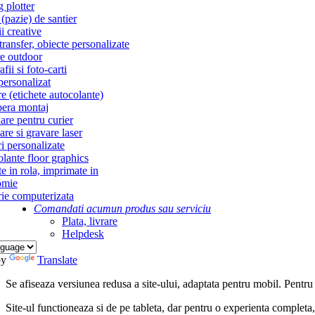
g plotter
(pazie) de santier
i creative
ransfer, obiecte personalizate
re outdoor
fii si foto-carti
personalizat
re (etichete autocolante)
era montaj
re pentru curier
re si gravare laser
i personalizate
lante floor graphics
te in rola, imprimate in
omie
ie computerizata
Comandati acum
un produs sau serviciu
Plata, livrare
Helpdesk
by
Translate
Se afiseaza versiunea redusa a site-ului, adaptata pentru mobil. Pentru
Site-ul functioneaza si de pe tableta, dar pentru o experienta complet