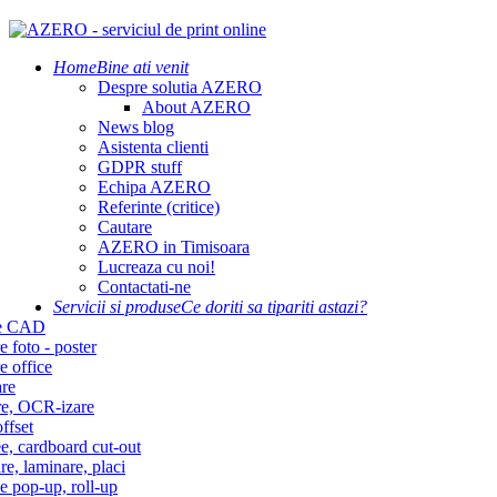
Home
Bine ati venit
Despre solutia AZERO
About AZERO
News blog
Asistenta clienti
GDPR stuff
Echipa AZERO
Referinte (critice)
Cautare
AZERO in Timisoara
Lucreaza cu noi!
Contactati-ne
Servicii si produse
Ce doriti sa tipariti astazi?
re CAD
e foto - poster
e office
re
re, OCR-izare
ffset
e, cardboard cut-out
re, laminare, placi
e pop-up, roll-up