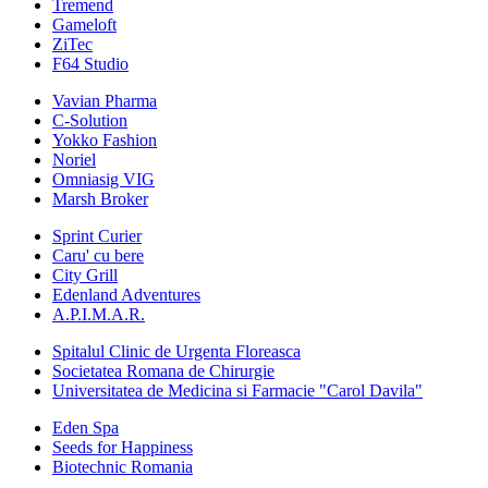
Tremend
Gameloft
ZiTec
F64 Studio
Vavian Pharma
C-Solution
Yokko Fashion
Noriel
Omniasig VIG
Marsh Broker
Sprint Curier
Caru' cu bere
City Grill
Edenland Adventures
A.P.I.M.A.R.
Spitalul Clinic de Urgenta Floreasca
Societatea Romana de Chirurgie
Universitatea de Medicina si Farmacie "Carol Davila"
Eden Spa
Seeds for Happiness
Biotechnic Romania