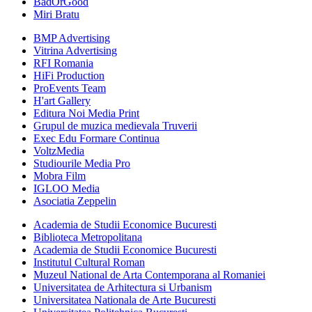
BadOrGood
Miri Bratu
BMP Advertising
Vitrina Advertising
RFI Romania
HiFi Production
ProEvents Team
H'art Gallery
Editura Noi Media Print
Grupul de muzica medievala Truverii
Exec Edu Formare Continua
VoltzMedia
Studiourile Media Pro
Mobra Film
IGLOO Media
Asociatia Zeppelin
Academia de Studii Economice Bucuresti
Biblioteca Metropolitana
Academia de Studii Economice Bucuresti
Institutul Cultural Roman
Muzeul National de Arta Contemporana al Romaniei
Universitatea de Arhitectura si Urbanism
Universitatea Nationala de Arte Bucuresti