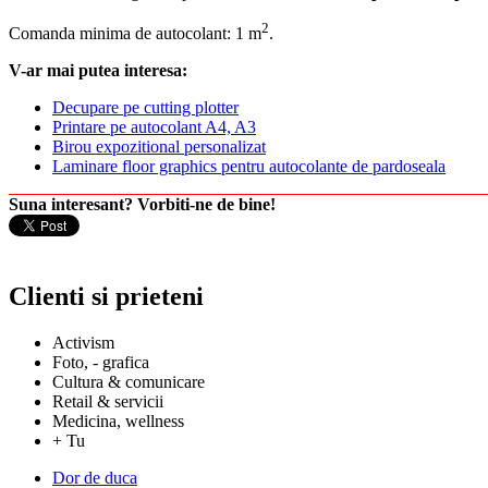
2
Comanda minima de autocolant: 1 m
.
V-ar mai putea interesa:
Decupare pe cutting plotter
Printare pe autocolant A4, A3
Birou expozitional personalizat
Laminare floor graphics pentru autocolante de pardoseala
Suna interesant? Vorbiti-ne de bine!
Clienti si prieteni
Activism
Foto, - grafica
Cultura & comunicare
Retail & servicii
Medicina, wellness
+ Tu
Dor de duca