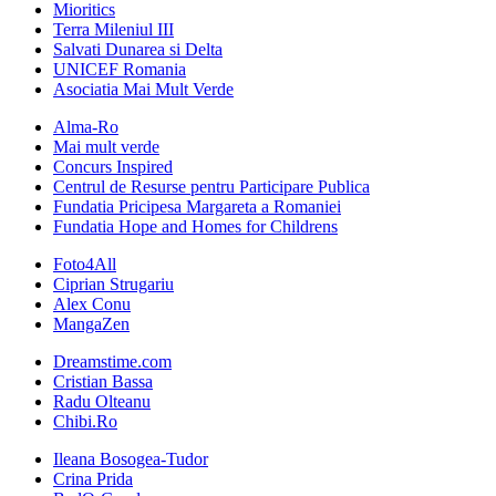
Mioritics
Terra Mileniul III
Salvati Dunarea si Delta
UNICEF Romania
Asociatia Mai Mult Verde
Alma-Ro
Mai mult verde
Concurs Inspired
Centrul de Resurse pentru Participare Publica
Fundatia Pricipesa Margareta a Romaniei
Fundatia Hope and Homes for Childrens
Foto4All
Ciprian Strugariu
Alex Conu
MangaZen
Dreamstime.com
Cristian Bassa
Radu Olteanu
Chibi.Ro
Ileana Bosogea-Tudor
Crina Prida