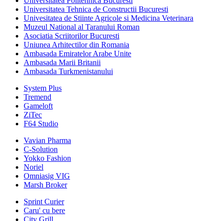
Universitatea Politehnica Bucuresti
Universitatea Tehnica de Constructii Bucuresti
Univesitatea de Stiinte Agricole si Medicina Veterinara
Muzeul National al Taranului Roman
Asociatia Scriitorilor Bucuresti
Uniunea Arhitectilor din Romania
Ambasada Emiratelor Arabe Unite
Ambasada Marii Britanii
Ambasada Turkmenistanului
System Plus
Tremend
Gameloft
ZiTec
F64 Studio
Vavian Pharma
C-Solution
Yokko Fashion
Noriel
Omniasig VIG
Marsh Broker
Sprint Curier
Caru' cu bere
City Grill