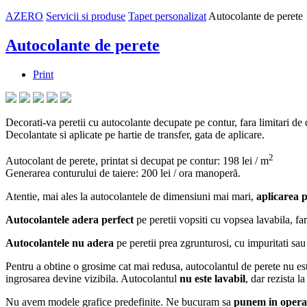
AZERO
Servicii si produse
Tapet personalizat
Autocolante de perete
Autocolante de perete
Print
Decorati-va peretii cu autocolante decupate pe contur, fara limitari de
Decolantate si aplicate pe hartie de transfer, gata de aplicare.
2
Autocolant de perete, printat si decupat pe contur: 198 lei / m
Generarea conturului de taiere: 200 lei / ora manoperă.
Atentie, mai ales la autocolantele de dimensiuni mai mari,
aplicarea p
Autocolantele adera perfect
pe peretii vopsiti cu vopsea lavabila, far
Autocolantele nu adera
pe peretii prea zgrunturosi, cu impuritati sau
Pentru a obtine o grosime cat mai redusa, autocolantul de perete nu este
ingrosarea devine vizibila. Autocolantul
nu este lavabil
, dar rezista l
Nu avem modele grafice predefinite. Ne bucuram sa
punem in opera c