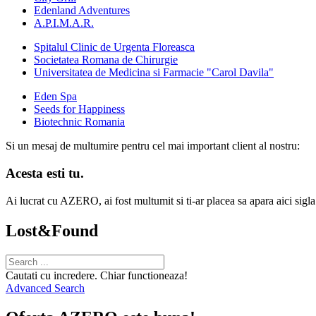
Edenland Adventures
A.P.I.M.A.R.
Spitalul Clinic de Urgenta Floreasca
Societatea Romana de Chirurgie
Universitatea de Medicina si Farmacie "Carol Davila"
Eden Spa
Seeds for Happiness
Biotechnic Romania
Si un mesaj de multumire pentru cel mai important client al nostru:
Acesta esti tu.
Ai lucrat cu AZERO, ai fost multumit si ti-ar placea sa apara aici sigl
Lost&Found
Cautati cu incredere. Chiar functioneaza!
Advanced Search