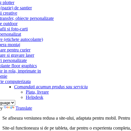
g plotter
(pazie) de santier
i creative
ransfer, obiecte personalizate
re outdoor
fii si foto-carti
personalizat
re (etichete autocolante)
era montaj
re pentru curier
re si gravare laser
i personalizate
lante floor graphics
te in rola, imprimate in
omie
ie computerizata
Comandati acum
un produs sau serviciu
Plata, livrare
Helpdesk
by
Translate
Se afiseaza versiunea redusa a site-ului, adaptata pentru mobil. Pentru
Site-ul functioneaza si de pe tableta, dar pentru o experienta complet