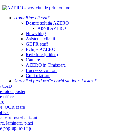
Home
Bine ati venit
Despre solutia AZERO
About AZERO
News blog
Asistenta clienti
GDPR stuff
Echipa AZERO
Referinte (critice)
Cautare
AZERO in Timisoara
Lucreaza cu noi!
Contactati-ne
Servicii si produse
Ce doriti sa tipariti astazi?
re CAD
e foto - poster
e office
re
re, OCR-izare
ffset
e, cardboard cut-out
re, laminare, placi
e pop-up, roll-up