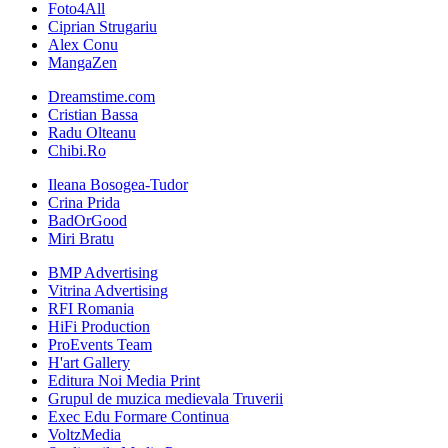
Foto4All
Ciprian Strugariu
Alex Conu
MangaZen
Dreamstime.com
Cristian Bassa
Radu Olteanu
Chibi.Ro
Ileana Bosogea-Tudor
Crina Prida
BadOrGood
Miri Bratu
BMP Advertising
Vitrina Advertising
RFI Romania
HiFi Production
ProEvents Team
H'art Gallery
Editura Noi Media Print
Grupul de muzica medievala Truverii
Exec Edu Formare Continua
VoltzMedia