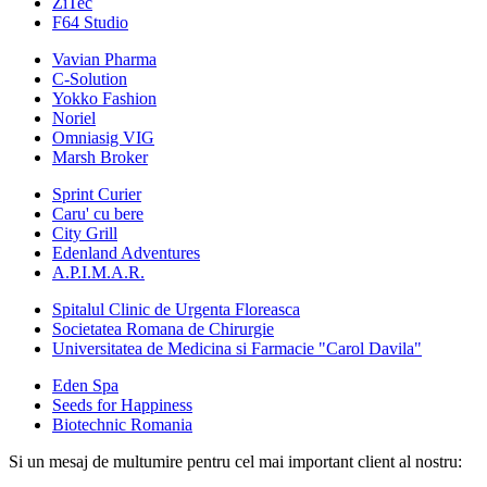
ZiTec
F64 Studio
Vavian Pharma
C-Solution
Yokko Fashion
Noriel
Omniasig VIG
Marsh Broker
Sprint Curier
Caru' cu bere
City Grill
Edenland Adventures
A.P.I.M.A.R.
Spitalul Clinic de Urgenta Floreasca
Societatea Romana de Chirurgie
Universitatea de Medicina si Farmacie "Carol Davila"
Eden Spa
Seeds for Happiness
Biotechnic Romania
Si un mesaj de multumire pentru cel mai important client al nostru: