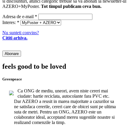
si discounturi, atunci categoric trebuie sa va abonati la newsletter-ul
AZERO+MyPoster.
Tot timpul publicam ceva bun.
Adresa de e-mail
*
Interes:
*
Nu sunteti convins?
Cititi arhiva.
feels good to be loved
Greenpeace
Ca ONG de mediu, uneori, avem niste cereri mai
ciudate: hartie reciclata, autocolante fara PVC etc.
Dar AZERO a reusit in marea majoritate a cazurilor sa
ne satisfaca cererile, cereri care de obicei sunt pe ultima
suta de metri. Pentru un ONG, AZERO este un
colaborator ideal, acceptand mereu sugestiile noastre si
realizand comenzile la timp.