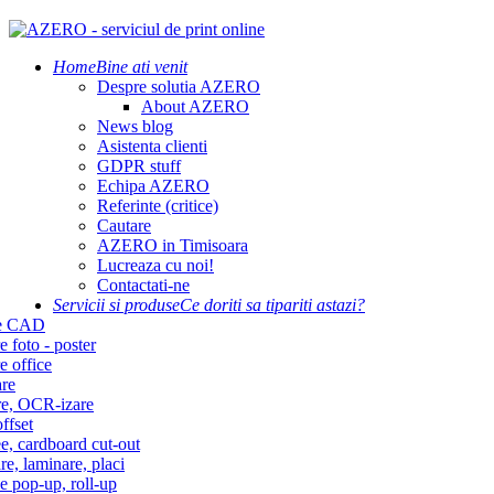
Home
Bine ati venit
Despre solutia AZERO
About AZERO
News blog
Asistenta clienti
GDPR stuff
Echipa AZERO
Referinte (critice)
Cautare
AZERO in Timisoara
Lucreaza cu noi!
Contactati-ne
Servicii si produse
Ce doriti sa tipariti astazi?
re CAD
e foto - poster
e office
re
re, OCR-izare
ffset
e, cardboard cut-out
re, laminare, placi
e pop-up, roll-up