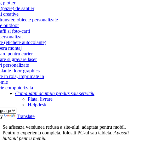
g plotter
(pazie) de santier
i creative
ransfer, obiecte personalizate
re outdoor
fii si foto-carti
personalizat
re (etichete autocolante)
era montaj
re pentru curier
re si gravare laser
i personalizate
lante floor graphics
te in rola, imprimate in
omie
ie computerizata
Comandati acum
un produs sau serviciu
Plata, livrare
Helpdesk
by
Translate
Se afiseaza versiunea redusa a site-ului, adaptata pentru mobil.
Pentru o experienta completa, folositi PC-ul sau tableta.
Apasati
butonul
pentru meniu.