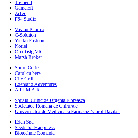
Tremend
Gameloft
ZiTec
F64 Studio
Vavian Pharma
C-Solution
Yokko Fashion
Noriel
Omniasig VIG
Marsh Broker
Sprint Curier
Caru' cu bere
City Grill
Edenland Adventures
A.P.I.M.A.R.
Spitalul Clinic de Urgenta Floreasca
Societatea Romana de Chirurgie
Universitatea de Medicina si Farmacie "Carol Davila"
Eden Spa
Seeds for Happiness
Biotechnic Romania