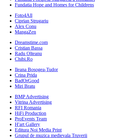
Fundatia Hope and Homes for Childrens
Foto4All
Ciprian Strugariu
Alex Conu
MangaZen
Dreamstime.com
Cristian Bassa
Radu Olteanu
Chibi.Ro
Ileana Bosogea-Tudor
Crina Prida
BadOrGood
Miri Bratu
BMP Advertising
Vitrina Advertising
RFI Romania
HiFi Production
ProEvents Team
H'art Gallery
Editura Noi Media Print
Grupul de muzica medievala Truverii