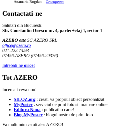
Anamaria Bogdan
--
Greenpeace
Contactati-ne
Salutari din Bucuresti!
Str. Constantin Disescu nr. 4, parter+etaj 1, sector 1
AZERO
este SC AZERO SRL
office@azero.ro
021-222.73.93
07456-AZERO (07456-29376)
Intrebati-ne
orice
!
Tot AZERO
Incercati ceva nou!
SILOZ.org
: creati-va propriul obiect personalizat
MyPoster
: serviciul de print foto si inramare online
Editura Noua
: publicati o carte!
Blog.MyPoster
: blogul nostru de print foto
Va multumim ca ati ales AZERO!