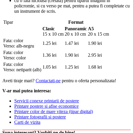
cu o fata lucioasa (cretata) pentru tiparul imaginii in
policromie, si cu verso pe mat, pentru a putea fi completate cu
un instrument de scris.
Tipar
Format
Clasic
Panoramic
A5
15 x 10 cm
20 x 10 cm
20 x 15 cm
Fata: color
1.25 lei
1.47 lei
1.90 lei
Verso: alb-negru
Fata: color
1.36 lei
1.90 lei
2.95 lei
Verso: color
Fata: color
1.05 lei
1.25 lei
1.68 lei
Verso: netiparit (alb)
Aveti tiraje mari?
Contactati-ne
pentru o oferta personalizata!
V-ar mai putea interesa:
Servicii conexe printarii de postere
Printare postere si afise economice
Printare color de mare viteza (tipar digital)
Printare fotografii si postere
Carti de vizita
Suna interesant? Vorbiti-ne de bine!