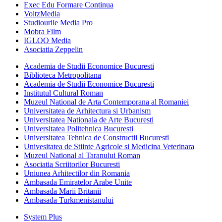
Exec Edu Formare Continua
VoltzMedia
Studiourile Media Pro
Mobra Film
IGLOO Media
Asociatia Zeppelin
Academia de Studii Economice Bucuresti
Biblioteca Metropolitana
Academia de Studii Economice Bucuresti
Institutul Cultural Roman
Muzeul National de Arta Contemporana al Romaniei
Universitatea de Arhitectura si Urbanism
Universitatea Nationala de Arte Bucuresti
Universitatea Politehnica Bucuresti
Universitatea Tehnica de Constructii Bucuresti
Univesitatea de Stiinte Agricole si Medicina Veterinara
Muzeul National al Taranului Roman
Asociatia Scriitorilor Bucuresti
Uniunea Arhitectilor din Romania
Ambasada Emiratelor Arabe Unite
Ambasada Marii Britanii
Ambasada Turkmenistanului
System Plus