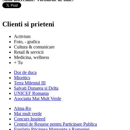
Clienti si prieteni
Activism
Foto, - grafica
Cultura & comunicare
Retail & servicii
Medicina, wellness
+ Tu
Dor de duca
Mioritics
Terra Mileniul III
Salvati Dunarea si Delta
UNICEF Romania
Asociatia Mai Mult Verde
Alma-Ro
Mai mult verde
Concurs Inspired
Centrul de Resurse pentru Participare Publica
Fundatia Pricipesa Margareta a Romaniei