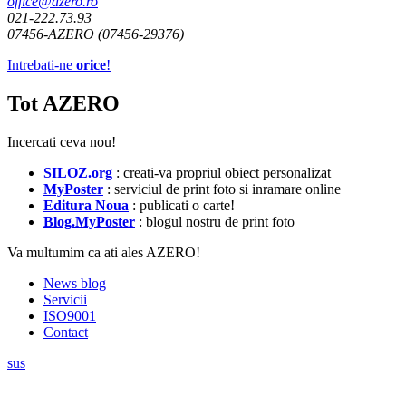
office@azero.ro
021-222.73.93
07456-AZERO (07456-29376)
Intrebati-ne
orice
!
Tot AZERO
Incercati ceva nou!
SILOZ.org
: creati-va propriul obiect personalizat
MyPoster
: serviciul de print foto si inramare online
Editura Noua
: publicati o carte!
Blog.MyPoster
: blogul nostru de print foto
Va multumim ca ati ales AZERO!
News blog
Servicii
ISO9001
Contact
sus