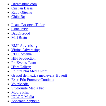
Dreamstime.com
Cristian Bassa
Radu Olteanu
Chibi.Ro
Ileana Bosogea-Tudor
Crina Prida
BadOrGood
Miri Bratu
BMP Advertising
Vitrina Advertising
RFI Romania
HiFi Production
ProEvents Team
H'art Gallery
Editura Noi Media Print
Grupul de muzica medievala Truverii
Exec Edu Formare Continua
VoltzMedia
Studiourile Media Pro
Mobra Film
IGLOO Media
Asociatia Zeppelin