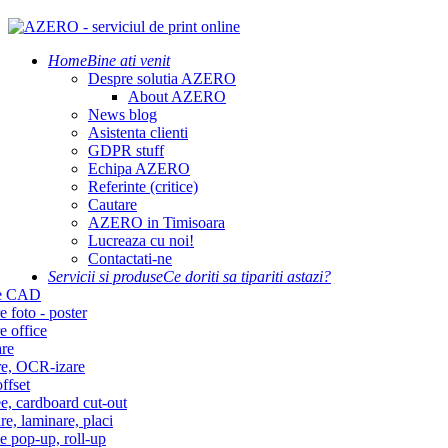
Home
Bine ati venit
Despre solutia AZERO
About AZERO
News blog
Asistenta clienti
GDPR stuff
Echipa AZERO
Referinte (critice)
Cautare
AZERO in Timisoara
Lucreaza cu noi!
Contactati-ne
Servicii si produse
Ce doriti sa tipariti astazi?
re CAD
e foto - poster
e office
re
re, OCR-izare
ffset
e, cardboard cut-out
re, laminare, placi
e pop-up, roll-up