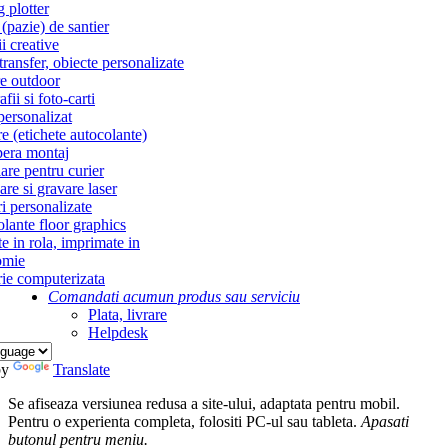
g plotter
(pazie) de santier
i creative
ransfer, obiecte personalizate
re outdoor
fii si foto-carti
personalizat
re (etichete autocolante)
era montaj
re pentru curier
re si gravare laser
i personalizate
lante floor graphics
te in rola, imprimate in
omie
ie computerizata
Comandati acum
un produs sau serviciu
Plata, livrare
Helpdesk
by
Translate
Se afiseaza versiunea redusa a site-ului, adaptata pentru mobil.
Pentru o experienta completa, folositi PC-ul sau tableta.
Apasati
butonul
pentru meniu.