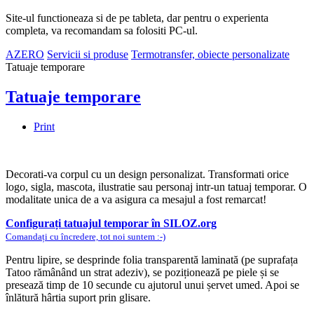
Site-ul functioneaza si de pe tableta, dar pentru o experienta
completa, va recomandam sa folositi PC-ul.
AZERO
Servicii si produse
Termotransfer, obiecte personalizate
Tatuaje temporare
Tatuaje temporare
Print
Decorati-va corpul cu un design personalizat. Transformati orice
logo, sigla, mascota, ilustratie sau personaj intr-un tatuaj temporar. O
modalitate unica de a va asigura ca mesajul a fost remarcat!
Configurați tatuajul temporar în SILOZ.org
Comandați cu încredere, tot noi suntem :-)
Pentru lipire, se desprinde folia transparentă laminată (pe suprafața
Tatoo rămânând un strat adeziv), se poziționează pe piele și se
presează timp de 10 secunde cu ajutorul unui șervet umed. Apoi se
înlătură hârtia suport prin glisare.