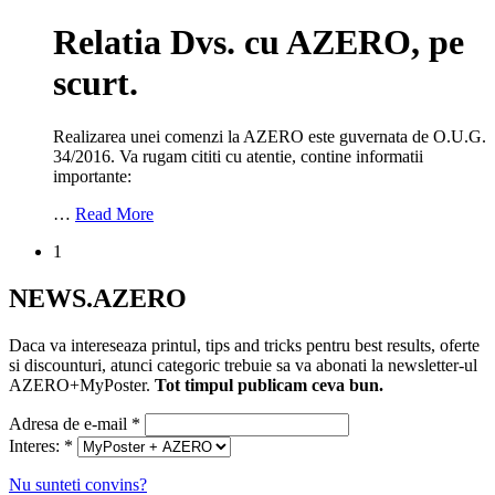
Relatia Dvs. cu AZERO, pe
scurt.
Realizarea unei comenzi la AZERO este guvernata de O.U.G.
34/2016. Va rugam cititi cu atentie, contine informatii
importante:
…
Read More
1
NEWS.AZERO
Daca va intereseaza printul, tips and tricks pentru best results, oferte
si discounturi, atunci categoric trebuie sa va abonati la newsletter-ul
AZERO+MyPoster.
Tot timpul publicam ceva bun.
Adresa de e-mail
*
Interes:
*
Nu sunteti convins?