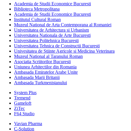
Academia de Studii Economice Bucuresti
Biblioteca Metropolitana
Academia de Studii Economice Bucuresti
Institutul Cultural Roman
Muzeul National de Arta Contemporana al Romaniei
Universitatea de Arhitectura si Urbanism
Universitatea Nationala de Arte Bucuresti
Universitatea Politehnica Bucuresti
Universitatea Tehnica de Constructii Bucuresti
Univesitatea de Stiinte Agricole si Medicina Veterinara
Muzeul National al Taranului Roman
Asociatia Scriitorilor Bucuresti
Uniunea Arhitectilor din Romania
Ambasada Emiratelor Arabe Unite
Ambasada Marii Britanii
Ambasada Turkmenistanului
System Plus
Tremend
Gameloft
ZiTec
F64 Studio
Vavian Pharma
C-Solution