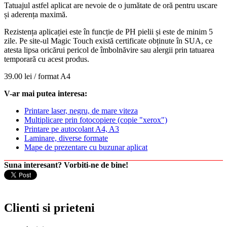
Tatuajul astfel aplicat are nevoie de o jumătate de oră pentru uscare
și aderența maximă.
Rezistența aplicației este în funcție de PH pielii și este de minim 5
zile. Pe site-ul Magic Touch există certificate obținute în SUA, ce
atesta lipsa oricărui pericol de îmbolnăvire sau alergii prin tatuarea
temporară cu acest produs.
39.00 lei / format A4
V-ar mai putea interesa:
Printare laser, negru, de mare viteza
Multiplicare prin fotocopiere (copie "xerox")
Printare pe autocolant A4, A3
Laminare, diverse formate
Mape de prezentare cu buzunar aplicat
Suna interesant? Vorbiti-ne de bine!
Clienti si prieteni