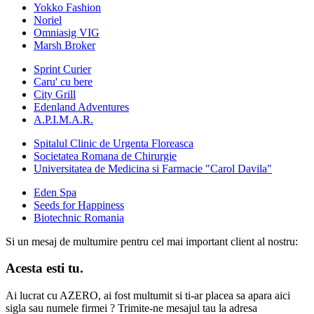
Yokko Fashion
Noriel
Omniasig VIG
Marsh Broker
Sprint Curier
Caru' cu bere
City Grill
Edenland Adventures
A.P.I.M.A.R.
Spitalul Clinic de Urgenta Floreasca
Societatea Romana de Chirurgie
Universitatea de Medicina si Farmacie "Carol Davila"
Eden Spa
Seeds for Happiness
Biotechnic Romania
Si un mesaj de multumire pentru cel mai important client al nostru:
Acesta esti tu.
Ai lucrat cu AZERO, ai fost multumit si ti-ar placea sa apara aici
sigla sau numele firmei ? Trimite-ne mesajul tau la adresa