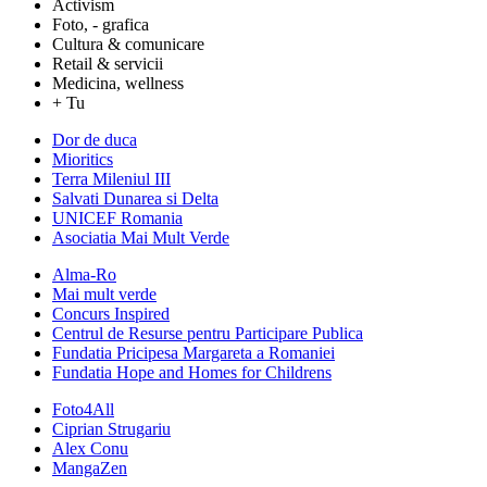
Activism
Foto, - grafica
Cultura & comunicare
Retail & servicii
Medicina, wellness
+ Tu
Dor de duca
Mioritics
Terra Mileniul III
Salvati Dunarea si Delta
UNICEF Romania
Asociatia Mai Mult Verde
Alma-Ro
Mai mult verde
Concurs Inspired
Centrul de Resurse pentru Participare Publica
Fundatia Pricipesa Margareta a Romaniei
Fundatia Hope and Homes for Childrens
Foto4All
Ciprian Strugariu
Alex Conu
MangaZen